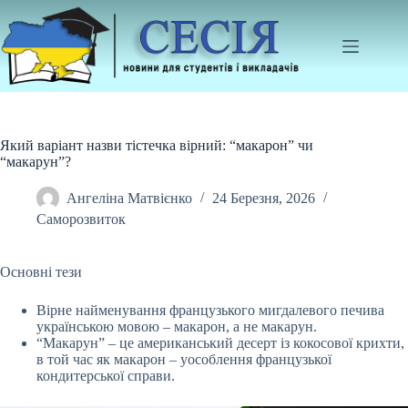
Перейти
до
вмісту
Який варіант назви тістечка вірний: “макарон” чи
“макарун”?
Ангеліна Матвієнко
24 Березня, 2026
Саморозвиток
Основні тези
Вірне найменування французького мигдалевого печива
українською мовою – макарон, а не макарун.
“Макарун” – це американський десерт із кокосової крихти,
в той
час як макарон – уособлення французької
кондитерської справи.