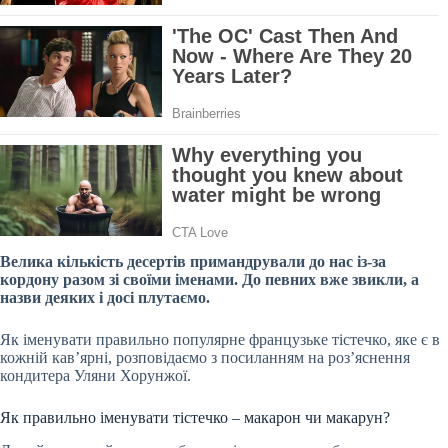
Велика кількість десертів примандрували до нас із-за
кордону разом зі своїми іменами. До певних вже звикли, а
назви деяких і досі плутаємо.
Як іменувати правильно популярне французьке тістечко, яке є в
кожній кав’ярні, розповідаємо з посиланням на роз’яснення
кондитера Уляни Хорунжої.
Як правильно іменувати тістечко – макарон чи макарун?