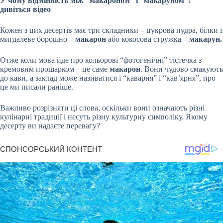
У чому відмінність між “макароном” і “макаруном”:
дивіться відео
Кожен з цих десертів має три складники – цукрова пудра, білки і
мигдалеве борошно –
макарон
або кокосова стружка –
макарун.
Отже коли мова йде про кольорові “фотогенічні” тістечка з
кремовим прошарком – це саме
макарон
. Вони чудово смакують
до кави, а заклад може називатися і “каварня” і “кав’ярня”, про
це ми писали раніше.
Важливо розрізняти ці слова, оскільки вони означають різні
кулінарні традиції і несуть різну культурну символіку. Якому
десерту ви надаєте перевагу?