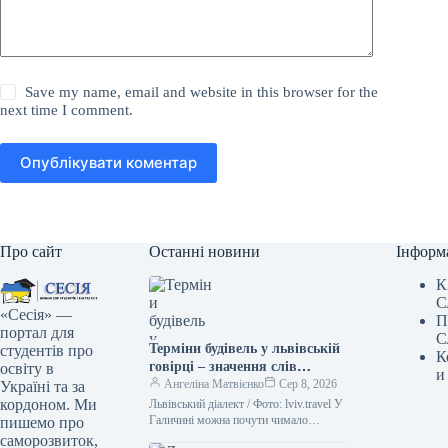
Save my name, email and website in this browser for the
next time I comment.
Опублікувати коментар
Про сайт
Останні новини
Інформ
К
С
«Сесія» —
П
портал для
С
Терміни будівель у львівській
студентів про
К
говірці – значення слів
освіту в
и
“двірець”, “креденс”,
Ангеліна Матвієнко
Сер 8, 2026
Україні та за
“кнайпа”
кордоном. Ми
Львівський діалект / Фото: lviv.travel У
Галичині можна почути чимало
пишемо про
цікавих слів. Деякі з них можуть
саморозвиток,