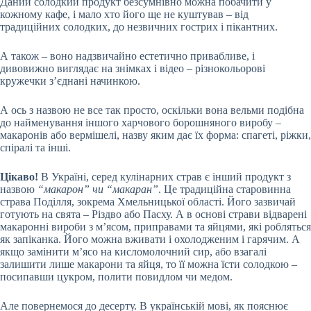
Даний солодкий продукт безсумнівно можна побачити у
кожному кафе, і мало хто його ще не куштував – від
традиційних солодких, до незвичних гострих і пікантних.
А також – воно надзвичайно естетично привабливе, і
дивовижно виглядає на знімках і відео – різнокольорові
кружечки з’єднані начинкою.
А ось з назвою не все так просто, оскільки вона вельми подібна
до найменування іншого харчового борошняного виробу –
макаронів або вермішелі, назву яким дає їх форма: спагеті, ріжки,
спіралі та інші.
Цікаво!
В Україні, серед кулінарних страв є інший продукт з
назвою
“макарон” чи “макаран”
. Це традиційна старовинна
страва Поділля, зокрема Хмельницької області. Його зазвичай
готують на свята – Різдво або Пасху. А в основі страви відварені
макаронні вироби з м’ясом, приправами та яйцями, які робляться
як запіканка. Його можна вживати і охолодженим і гарячим. А
якщо замінити м’ясо на кисломолочний сир, або взагалі
залишити лише макарони та яйця, то її можна їсти солодкою –
посипавши цукром, полити повидлом чи медом.
Але повернемося до десерту. В українській мові, як пояснює