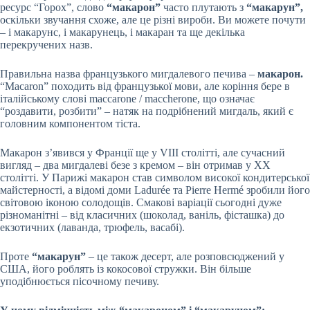
ресурс “Горох”, слово
“макарон”
часто плутають з
“макарун”,
оскільки звучання схоже, але це різні вироби. Ви можете почути
– і макарунс, і макарунець, і макаран та ще декілька
перекручених назв.
Правильна назва французького мигдалевого печива –
макарон.
“Macaron” походить від французької мови, але коріння бере в
італійському слові maccarone / maccherone, що означає
“роздавити, розбити” – натяк на подрібнений мигдаль,
який є
головним компонентом тіста.
Макарон з’явився у Франції ще у VIII столітті, але сучасний
вигляд – два мигдалеві безе з кремом – він отримав у ХХ
столітті. У Парижі макарон став символом високої кондитерської
майстерності, а відомі доми Ladurée та Pierre Hermé зробили його
світовою іконою солодощів. Смакові варіації сьогодні дуже
різноманітні – від класичних (шоколад, ваніль, фісташка) до
екзотичних (лаванда, трюфель, васабі).
Проте
“макарун”
– це також десерт, але розповсюджений у
США, його роблять із кокосової стружки. Він більше
уподібнюється пісочному печиву.