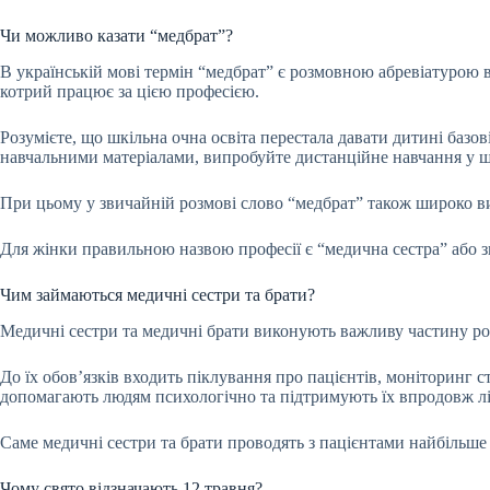
Чи можливо казати “медбрат”?
В українській мові термін “медбрат” є розмовною абревіатурою 
котрий працює за цією професією.
Розумієте, що шкільна очна освіта перестала давати дитині базо
навчальними матеріалами, випробуйте дистанційне навчання у шк
При цьому у звичайній розмові слово “медбрат” також широко ви
Для жінки правильною назвою професії є “медична сестра” або зв
Чим займаються медичні сестри та брати?
Медичні сестри та медичні брати виконують важливу частину роб
До їх обов’язків входить піклування про пацієнтів, моніторинг с
допомагають людям психологічно та підтримують їх впродовж л
Саме медичні сестри та брати проводять з пацієнтами найбільше ча
Чому свято відзначають 12 травня?