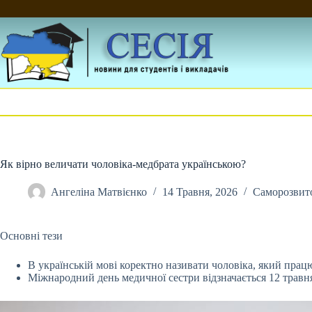
Перейти
до
вмісту
Як вірно величати чоловіка-медбрата українською?
Ангеліна Матвієнко
14 Травня, 2026
Саморозвит
Основні тези
В українській мові коректно називати чоловіка, який пра
Міжнародний
день медичної сестри відзначається 12 травн