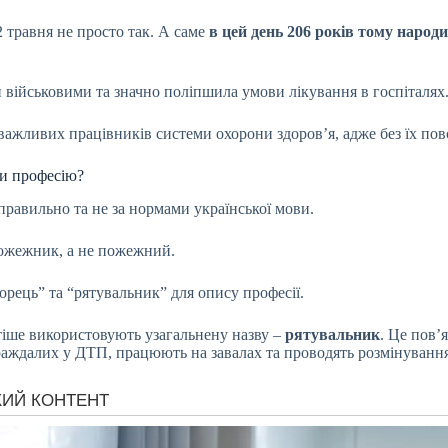
 травня не просто так. А саме
в цей день 206 років тому народ
військовими та значно поліпшила умови лікування в госпіталях. Ї
важливих працівників системи охорони здоров’я, адже без їх по
и професію?
правильно та не за нормами української мови.
пожежник, а не пожежний.
рець” та “рятувальник” для опису професії.
тіше використовують узагальнену назву –
рятувальник
. Це пов’
раждалих у ДТП, працюють на завалах та проводять розмінування