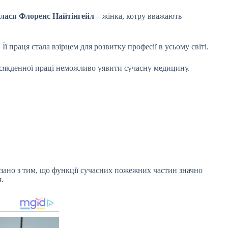
илася Флоренс Найтінгейл
– жінка, котру вважають
ї праця стала взірцем для розвитку професії в усьому світі.
всякденної праці неможливо уявити сучасну медицину.
язано з тим, що функції сучасних пожежних частин значно
.