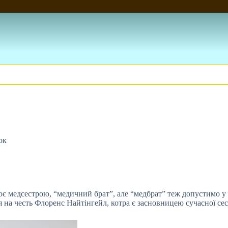
ок
цює медсестрою, “медичний брат”, але “медбрат” теж допустимо у
я на честь Флоренс Найтінгейл, котра є засновницею сучасної се