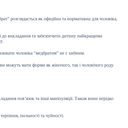
ат” розглядається як офіційна та нормативна для чоловіка,
оді до викладання та забезпечити дитину найкращими
y.
азивати чоловіка “медбратом” не є хибним.
ви можуть мати форми як жіночого, так і чоловічого роду.
кладання пов’язок та інші маніпуляції. Також вони нерідко
терпіння, пильності та чуйності.