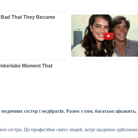
о медичних сестер і медбратів. Разом з тим, багатьох цікавит
ної сестри. Це професійне свято людей, котрі щоденно здійснюют