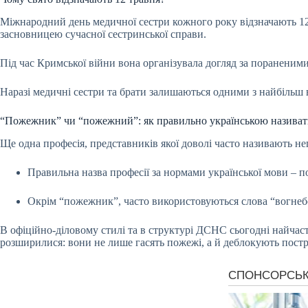
Міжнародний день медичної сестри кожного року відзначають 12
засновницею сучасної сестринської справи.
Під час Кримської війни вона організувала догляд за пораненими 
Наразі медичні сестри та брати залишаються одними з найбільш 
“Пожежник” чи “пожежний”: як правильно українською називат
Ще одна професія, представників якої доволі часто називають не
Правильна назва професії за нормами української мови – 
Окрім “пожежник”, часто використовуються слова “вогнебо
В офіційно-діловому стилі та в структурі ДСНС сьогодні найчас
розширилися: вони не лише гасять пожежі, а й деблокують пост