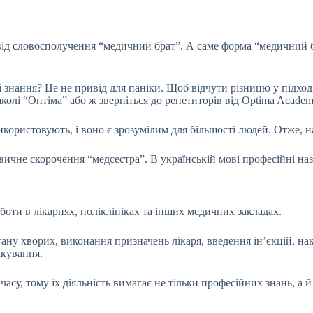
від словосполучення “медичний брат”. А саме форма “медичний бр
ві знання? Це не привід для паніки. Щоб відчути різницю у підх
олі “Оптіма” або ж зверніться до репетиторів від Optima Academ
користовують, і воно є зрозумілим для більшості людей. Отже, н
ичне скорочення “медсестра”. В українській мові професійні наз
оти в лікарнях, поліклініках та інших медичних закладах.
тану хворих, виконання призначень лікаря, введення ін’єкцій, на
ікування.
су, тому їх діяльність вимагає не тільки професійних знань, а й 