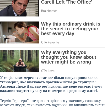
У соціальних мережах стає все більш популярним слово
“глимери”, яке вважають протилежністю до “тригерів”.
Авторка Люко Дашвар роз’яснила, що воно означає і чому
важливо звертати увагу на глимери в щоденному житті.
Термін “тригери” вже давно закріпився у звичному словнику
багатьох людей, так називають збудники, які викликають сильні