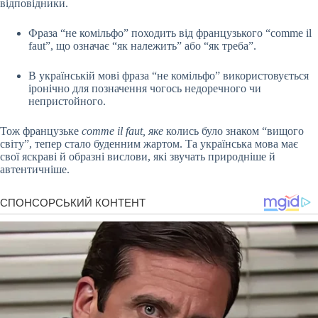
відповідники.
Фраза “не комільфо” походить від французького “comme il
faut”, що означає “як належить” або “як треба”.
В українській мові фраза “не комільфо” використовується
іронічно для позначення чогось недоречного чи
непристойного.
Тож французьке
comme il faut, яке
колись було знаком “вищого
світу”, тепер стало буденним жартом. Та українська мова має
свої яскраві й образні вислови, які звучать природніше й
автентичніше.