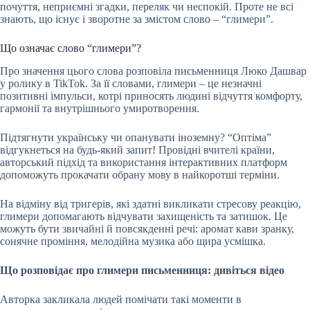
почуття, неприємні згадки, переляк чи неспокій. Проте не всі
знають, що існує і зворотне за змістом слово – “глимери”.
Що означає слово “глимери”?
Про значення цього слова розповіла письменниця Люко Дашвар
у ролику в TikTok. За її словами, глимери – це незначні
позитивні імпульси, котрі приносять людині відчуття комфорту,
гармонії та внутрішнього умиротворення.
Підтягнути українську чи опанувати іноземну? “Оптіма”
відгукнеться на будь-який запит! Провідні вчителі країни,
авторський підхід та використання інтерактивних платформ
допоможуть прокачати обрану мову в найкоротші терміни.
На відміну від тригерів, які здатні викликати стресову реакцію,
глимери допомагають відчувати захищеність та затишок. Це
можуть бути звичайні й повсякденні речі: аромат кави зранку,
сонячне проміння, мелодійна музика або щира усмішка.
Що розповідає про глимери письменниця: дивіться відео
Авторка закликала людей помічати такі моменти в