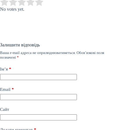
Submit Rating
Rate this item:
No votes yet.
Залишити відповідь
Ваша e-mail адреса не оприлюднюватиметься.
Обов’язкові поля
позначені
*
Ім’я
*
Email
*
Сайт
Додати коментар
*