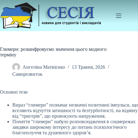
Перейти
до
вмісту
Глимери: розшифровуємо значення цього модного
терміну
Ангеліна Матвієнко
13 Травня, 2026
Саморозвиток
Основні тези
Вираз “глимери” позначає незначні позитивні імпульси, що
вселяють відчуття затишності та безтурботності, на відміну
від “тригерів”, що провокують
напруження.
Поняття “глимери” набуло розповсюдження в соцмережах
завдяки широкому інтересу до питань психологічного
благополуччя та душевного здоров’я.