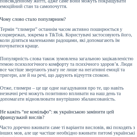
повсякденному житті, адже саме вони можуть покращувати
емоційний стан та самопочуття.
Чому слово стало популярним?
Термін “глимери” останнім часом активно поширюється у
соцмережах, зокрема в TikTok. Користувачі застосовують його,
коли діляться маленькими радощами, які допомагають їм
почуватися краще.
Популярність слова також зумовлена загальною зацікавленістю
темою психологічного комфорту та психічного здоров’я. Люди
все частіше звертають увагу не лише на негативні емоції та
тригери, але й на речі, що дарують відчуття спокою.
Отже, глимери – це ще одне нагадування про те, що навіть
незначні речі можуть позитивно впливати на наш день та
допомагати відновлювати внутрішню збалансованість.
Не кажіть “не комільфо”: як українською замінити цей
французький вислів?
Часто доречно вживати саме ті варіанти висловів, які походять з
інших мов, але ще частіше необхідно вживати питомі українські