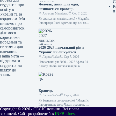
портал для
С
Чоловік, який шиє одяг,
студентів про
К
називається кравець.
освіту в
и
Ангеліна Матвієнко
Сер 7, 2026
Україні та за
кордоном. Ми
Як зветься ця спеціальність? / Magnific.
Ілюстрація Іноді здається, що всі, хто
пишемо про
займається шиттям, – це просто
саморозвиток,
“швачки”. Проте українська…
ділимося
корисними
порадами та
статтями для
2026-2027 навчальний рік в
навчання.
Україні: чи очікується
Наша мета —
підвищення заробітної плати
Лариса Чабан
Сер 7, 2026
підтримати
вчителів та стипендій з 1
Навчальний рік 2026 – 2027 / фото 24
студентів на
вересня
Каналу Новий навчальний рік в
шляху до
освітніх установах України
знань.
розпочнеться 1 вересня. З…
Кравець
Лариса Чабан
Сер 7, 2026
Як іменувати цю професію? / Magnific.
Ілюстративне фото Часом здається, що
Copyright © 2026 - СЕСІЯ новини. Всі права
всі, хто займається шиттям, – це
просто “швачки”. Однак…
захищені. Сайт розроблений в
INFBusiness