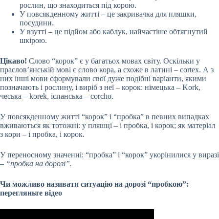
рослин, що знаходиться під корою.
У повсякденному житті – це закривачка для пляшки,
посудини.
У взутті – це підйом або каблук, найчастіше обтягнутий
шкірою.
Цікаво!
Слово “корок” є у багатьох мовах світу. Оскільки у
праслов’янській мові є слово кора, а схоже в латині – cortex. А з
них інші мови сформували свої дуже подібні варіанти, якими
позначають і рослину, і виріб з неї – корок: німецька – Kork,
чеська – korek, іспанська – corcho.
У повсякденному житті “корок” і “пробка” в певних випадках
вживаються як тотожні: у пляшці – і пробка, і корок; як матеріал
з кори – і пробка, і корок.
У переносному значенні: “пробка” і “корок” укорінилися у виразі
–
“пробка на дорозі”.
Чи можливо називати ситуацію на дорозі “пробкою”:
перегляньте відео