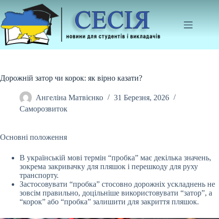
Перейти
до
вмісту
Дорожній затор чи корок: як вірно казати?
Ангеліна Матвієнко
31 Березня, 2026
Саморозвиток
Основні положення
В українській мові термін “пробка” має декілька значень,
зокрема закривачку для пляшок і перешкоду для руху
транспорту.
Застосовувати “пробка” стосовно
дорожніх ускладнень не
зовсім правильно, доцільніше використовувати “затор”, а
“корок” або “пробка” залишити для закриття пляшок.