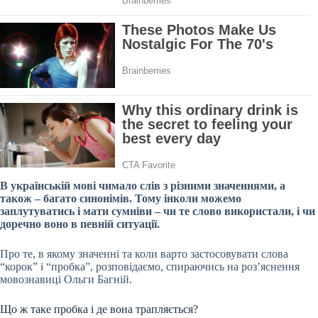
В українській мові чимало слів з різними значеннями, а
також – багато синонімів. Тому інколи можемо
заплутуватись і мати сумніви – чи те слово використали, і чи
доречно воно в певній ситуації.
Про те, в якому значенні та коли варто застосовувати слова
“корок” і “пробка”, розповідаємо, спираючись на роз’яснення
мовознавиці Ольги Багній.
Що ж таке пробка і де вона трапляється?