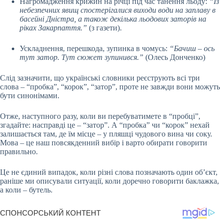
Нагромадження крижин на річці під час танення льоду:
“Із
небезпечних явищ спостерігалися виходи води на заплаву в
басейні Дністра, а також декілька льодових заторів на
ріках Закарпаття.”
(з газети).
Ускладнення, перешкода, зупинка в чомусь:
“Бачиш – ось
тут затор. Тут сюжет зупинився.”
(Олесь Донченко)
Слід зазначити, що українські словники реєструють всі три
слова – “пробка”, “корок”, “затор”, проте не завжди вони можуть
бути синонімами.
Отже, наступного разу, коли ви перебуватимете в “пробці”,
згадайте: насправді це – “затор”. А “пробка” чи “корок” нехай
залишається там, де їм місце – у пляшці чудового вина чи соку.
Мова – це наш повсякденний вибір і варто обирати говорити
правильно.
Це не єдиний випадок, коли різні слова позначають один об’єкт,
раніше ми описували ситуації, коли доречно говорити баклажка,
а коли – бутель.