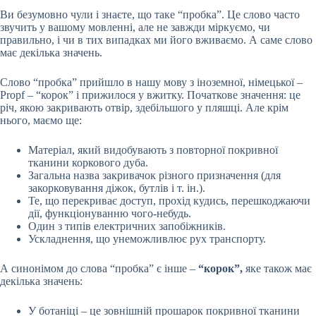
Ви безумовно чули і знаєте, що таке “пробка”. Це слово часто
звучить у вашому мовленні, але не завжди міркуємо, чи
правильно, і чи в тих випадках ми його вживаємо. А саме слово
має декілька значень.
Слово “пробка” прийшло в нашу мову з іноземної, німецької –
Propf – “корок” і прижилося у вжитку. Початкове значення: це
річ, якою закривають отвір, здебільшого у пляшці. Але крім
нього, маємо ще:
Матеріал, який видобувають з повторної покривної
тканини коркового дуба.
Загальна назва закривачок різного призначення (для
закорковування діжок, бутлів і т. ін.).
Те, що перекриває доступ, прохід кудись, перешкоджаючи
дії, функціонуванню чого-небудь.
Один з типів електричних запобіжників.
Ускладнення, що унеможливлює рух транспорту.
А синонімом до слова “пробка” є інше –
“корок”,
яке також має
декілька значень:
У ботаніці – це зовнішній прошарок покривної тканини