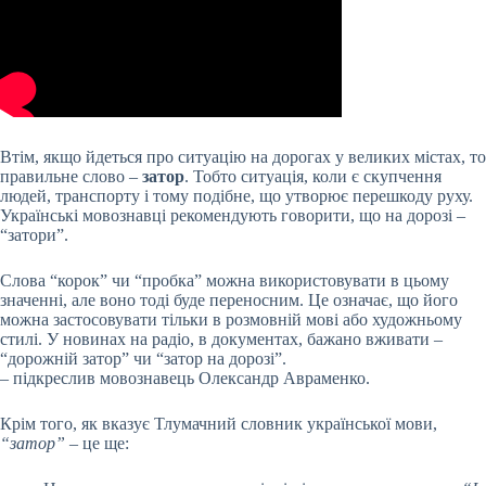
Втім, якщо йдеться про ситуацію на дорогах у великих містах, то
правильне слово –
затор
. Тобто ситуація, коли є скупчення
людей, транспорту і тому подібне, що утворює перешкоду руху.
Українські мовознавці рекомендують говорити, що на дорозі –
“затори”.
Слова “корок” чи “пробка” можна використовувати в цьому
значенні, але воно тоді буде переносним. Це означає, що його
можна застосовувати тільки в розмовній мові або художньому
стилі. У новинах на радіо, в документах, бажано вживати –
“дорожній затор” чи “затор на дорозі”.
– підкреслив мовознавець Олександр Авраменко.
Крім того, як вказує Тлумачний словник української мови,
“затор”
– це ще: