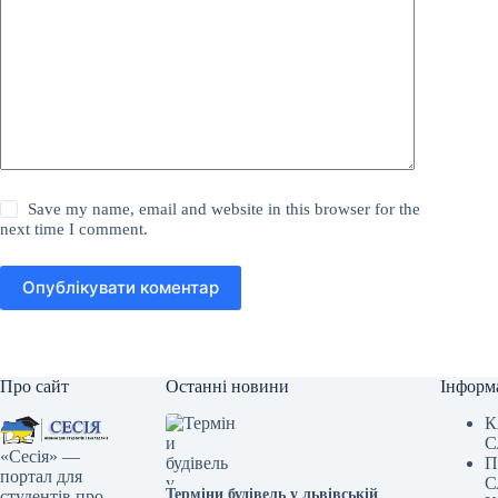
Save my name, email and website in this browser for the
next time I comment.
Опублікувати коментар
Про сайт
Останні новини
Інформ
К
С
«Сесія» —
П
портал для
С
Терміни будівель у львівській
студентів про