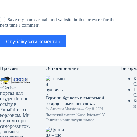
Save my name, email and website in this browser for the
next time I comment.
Опублікувати коментар
Про сайт
Останні новини
Інформ
К
С
«Сесія» —
П
портал для
С
Терміни будівель у львівській
студентів про
К
говірці – значення слів
освіту в
и
“двірець”, “креденс”,
Ангеліна Матвієнко
Сер 8, 2026
Україні та за
“кнайпа”
кордоном. Ми
Львівський діалект / Фото: lviv.travel У
Галичині можна почути чимало
пишемо про
цікавих слів. Деякі з них можуть
саморозвиток,
спантеличити навіть досвідченого
ділимося
мандрівника.…