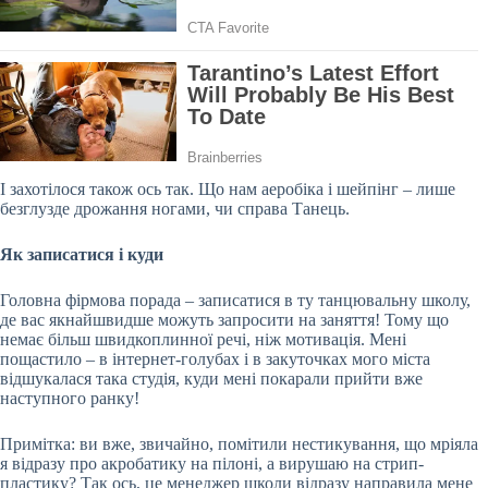
І захотілося також ось так. Що нам аеробіка і шейпінг – лише
безглузде дрожання ногами, чи справа Танець.
Як записатися і куди
Головна
фірмова порада – записатися в ту танцювальну школу,
де вас якнайшвидше можуть запросити на заняття! Тому що
немає більш швидкоплинної речі, ніж мотивація. Мені
пощастило – в інтернет-голубах і в закуточках мого міста
відшукалася така студія, куди мені покарали прийти вже
наступного ранку!
Примітка: ви вже, звичайно, помітили нестикування, що мріяла
я відразу про акробатику на пілоні, а вирушаю на стрип-
пластику? Так ось, це менеджер школи відразу направила мене