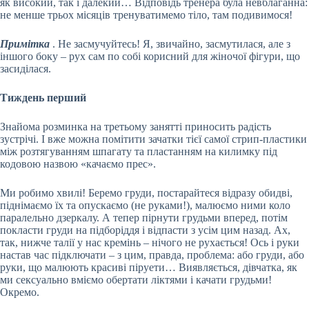
як високий, так і далекий… Відповідь тренера була невблаганна:
не менше трьох місяців тренуватимемо тіло, там подивимося!
Примітка
. Не засмучуйтесь! Я, звичайно, засмутилася, але з
іншого боку – рух сам по собі корисний для жіночої фігури, що
засиділася.
Тиждень перший
Знайома розминка на третьому занятті приносить радість
зустрічі. І вже можна помітити зачатки тієї самої стрип-пластики
між розтягуванням шпагату та пластанням на килимку під
кодовою назвою «качаємо прес».
Ми робимо хвилі! Беремо груди, постарайтеся відразу обидві,
піднімаємо їх та опускаємо (не руками!), малюємо ними коло
паралельно дзеркалу. А тепер пірнути грудьми вперед, потім
покласти груди на підборіддя і відпасти з усім цим назад. Ах,
так, нижче талії у нас кремінь – нічого не рухається! Ось і руки
настав час підключати – з цим, правда, проблема: або груди, або
руки, що малюють красиві піруети… Виявляється, дівчатка, як
ми сексуально вміємо обертати ліктями і качати грудьми!
Окремо.