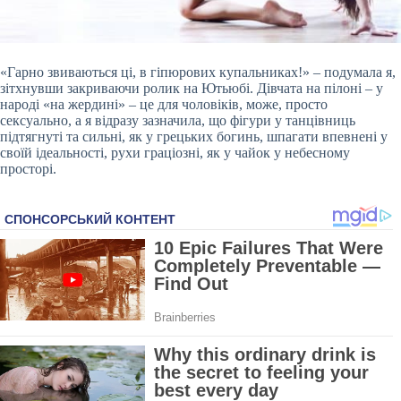
«Гарно звиваються ці, в гіпюрових купальниках!» – подумала я,
зітхнувши закриваючи ролик на Ютьюбі. Дівчата на пілоні – у
народі «на жердині» – це для чоловіків, може, просто
сексуально, а я відразу зазначила, що фігури у танцівниць
підтягнуті та сильні, як у грецьких богинь, шпагати впевнені у
своїй ідеальності, рухи граціозні, як у чайок у небесному
просторі.