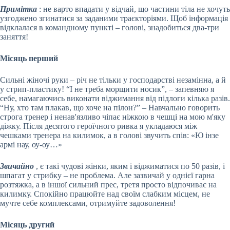
Примітка
: не варто впадати у відчай, що частини тіла не хочуть
узгоджено згинатися за заданими траєкторіями. Щоб інформація
відклалася в командному пункті – голові, знадобиться два-три
заняття!
Місяць перший
Сильні жіночі руки – річ не тільки у господарстві незамінна, а й
у стрип-пластику! “І не треба морщити носик”, – запевняю я
себе, намагаючись виконати віджимання від підлоги кілька разів.
“Ну, хто там плакав, що хоче на пілон?” – Навчально говорить
строга тренер і ненав'язливо чіпає ніжкою в чешці на мою м'яку
діжку. Після десятого героїчного ривка я укладаюся між
чешками тренера на килимок, а в голові звучить спів: «Ю інзе
армі нау, оу-оу…»
Звичайно
, є такі чудові жінки, яким і віджиматися по 50 разів, і
шпагат у стрибку – не проблема. Але зазвичай у однієї гарна
розтяжка, а в іншої сильний прес, третя просто відпочиває на
килимку. Спокійно працюйте над своїм слабким місцем, не
мучте себе комплексами, отримуйте задоволення!
Місяць другий