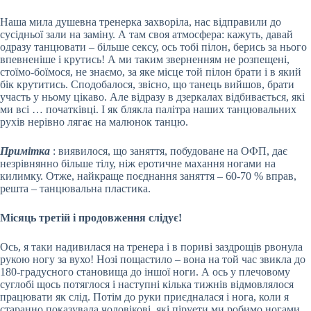
Наша мила душевна тренерка захворіла, нас відправили до
сусідньої зали на заміну. А там своя атмосфера: кажуть, давай
одразу танцювати – більше сексу, ось тобі пілон, берись за нього
впевненіше і крутись! А ми таким зверненням не розпещені,
стоїмо-боїмося, не знаємо, за яке місце той пілон брати і в який
бік крутитись. Сподобалося, звісно, що танець вийшов, брати
участь у ньому цікаво. Але відразу в дзеркалах відбивається, які
ми всі … початківці. І як блякла палітра наших танцювальних
рухів нерівно лягає на малюнок танцю.
Примітка
: виявилося, що заняття, побудоване на ОФП, дає
незрівнянно більше тілу, ніж еротичне махання ногами на
килимку. Отже, найкраще поєднання заняття – 60-70 % вправ,
решта – танцювальна пластика.
Місяць третій і продовження слідує!
Ось, я таки надивилася на тренера і в пориві заздрощів рвонула
рукою ногу за вухо! Нозі пощастило – вона на той час звикла до
180-градусного становища до іншої ноги. А ось у плечовому
суглобі щось потяглося і наступні кілька тижнів відмовлялося
працювати як слід. Потім до руки приєдналася і нога, коли я
старанно показувала чоловікові, які піруети ми робимо ногами