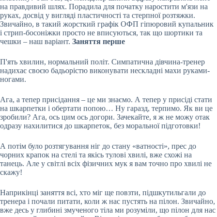
на правдивий шлях. Порадила для початку наростити м'язи на
руках, досвід у вигляді пластичності та стерпної розтяжки.
Звичайно, в такий жорсткий графік ОФП гіпюровий купальник
і стрип-босоніжки просто не вписуються, так що шортики та
чешки – наш варіант.
Заняття перше
П'ять хвилин, нормальний політ. Симпатична дівчина-тренер
надихає своєю бадьорістю виконувати нескладні махи руками-
ногами.
Ага, а тепер присідання – це ми знаємо. А тепер у присіді стати
на шкарпетки і обертати попою… Ну гаразд, терпимо. Як ви це
зробили? Ага, ось цим ось догори. Зачекайте, я ж не можу отак
одразу нахилитися до шкарпеток, без моральної підготовки!
А потім було розтягування ніг до стану «ватності», прес до
чорних крапок на стелі та якісь тулові хвилі, вже схожі на
танець. Але у світлі всіх фізичних мук я вам точно про хвилі не
скажу!
Наприкінці заняття всі, хто міг ще повзти, підшкутильгали до
тренера і почали питати, коли ж нас пустять на пілон. Звичайно,
вже десь у глибині змученого тіла ми розуміли, що пілон для нас