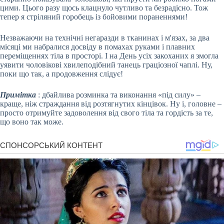
цими. Цього разу щось клацнуло чутливо та безрадісно. Тож
тепер я стріляний горобець із бойовими пораненнями!
Незважаючи на технічні негаразди в тканинах і м'язах, за два
місяці ми набралися досвіду в помахах руками і плавних
переміщеннях тіла в просторі. І на День усіх закоханих я змогла
уявити чоловікові хвилеподібний танець граціозної чаплі. Ну,
поки що так, а продовження слідує!
Примітка
: дбайлива розминка та виконання «під силу» –
краще, ніж страждання від розтягнутих кінцівок. Ну і, головне –
просто отримуйте задоволення від свого тіла та гордість за те,
що воно так може.