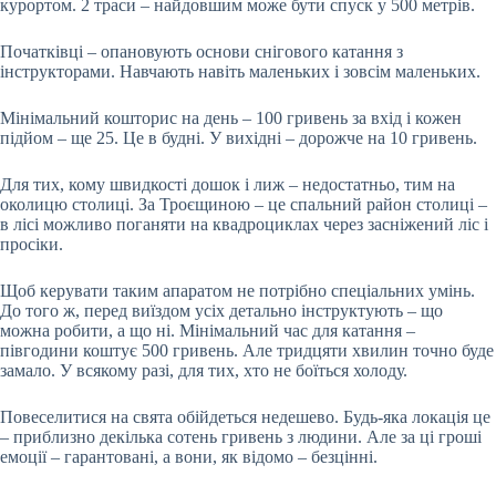
курортом. 2 траси – найдовшим може бути спуск у 500 метрів.
Початківці – опановують основи снігового катання з
інструкторами. Навчають навіть маленьких і зовсім маленьких.
Мінімальний кошторис на день – 100 гривень за вхід і кожен
підйом – ще 25. Це в будні. У вихідні – дорожче на 10 гривень.
Для тих, кому швидкості дошок і лиж – недостатньо, тим на
околицю столиці. За Троєщиною – це спальний район столиці –
в лісі можливо поганяти на квадроциклах через засніжений ліс і
просіки.
Щоб керувати таким апаратом не потрібно спеціальних умінь.
До того ж, перед виїздом усіх детально інструктують – що
можна робити, а що ні. Мінімальний час для катання –
півгодини коштує 500 гривень. Але тридцяти хвилин точно буде
замало. У всякому разі, для тих, хто не боїться холоду.
Повеселитися на свята обійдеться недешево. Будь-яка локація це
– приблизно декілька сотень гривень з людини. Але за ці гроші
емоції – гарантовані, а вони, як відомо – безцінні.