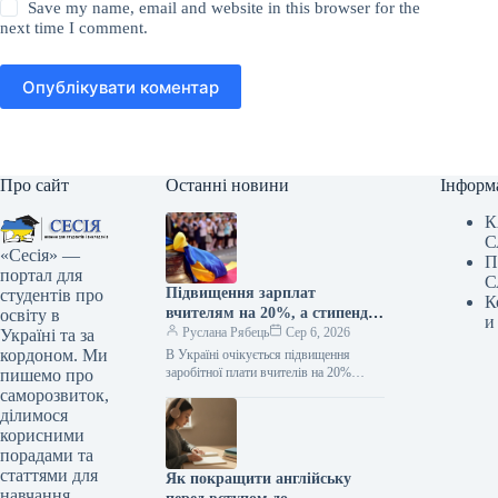
Save my name, email and website in this browser for the
next time I comment.
Опублікувати коментар
Про сайт
Останні новини
Інформ
К
С
«Сесія» —
П
портал для
С
Підвищення зарплат
студентів про
К
вчителям на 20%, а стипендій
освіту в
и
— у два рази: коли очікувати
Руслана Рябець
Сер 6, 2026
Україні та за
покращення
кордоном. Ми
В Україні очікується підвищення
заробітної плати вчителів на 20%
пишемо про
та подвоєння розміру стипендій.
саморозвиток,
Несподіванка для вчителів
ділимося
та студентів: як зміняться зарплати
корисними
освітян і стипендії з 1 вересня /…
порадами та
статтями для
Як покращити англійську
навчання.