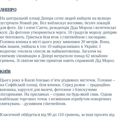
ДНІПРО
На центральній площі Дніпра сотні людей вийшли на вулицю
зустрічати Новий рік. Все виблискує вогнями, безліч локацій
для фото. Це і олені Санти, резиденція Діда Мороза і велетенські
кулі. До фотозон утворюються черги. 10 градусів морозу дніпрян
не бентежить. Гріються біля яток з глінтвейном і ласощами.
Головна ялинка в місті цього року заввишки 20 метрів. Вона,
між іншим, увійшла в топ 10 найкрасивіших в Україні. І
водночас очолила список як найкоштовніша. Загалом на
святкову ілюмінацію в Дніпрі витратили понад 62 мільйони
гривень. Зі святом містян привітав навіть справжній Дід Мороз.
КИЇВ
Цього року в Києві близько п’яти різдвяних містечок. Головне –
на Софійській площі, біля ялинки. Серед розваг – традиційно
ковзанка, каруселі для малечі, фотозони з блискучими
ліхтариками. На прилавках – страви на будь-який смак. Однак
найбільше торгових точок з незмінним атрибутом новорічних
святкувань – духмяним глінтвейном.
Класичний обійдеться від 90 до 110 гривень, за інші просять від