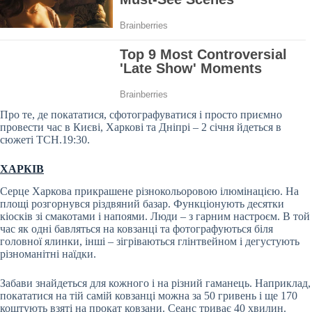
Про те, де покататися, сфотографуватися і просто приємно
провести час в Києві, Харкові та Дніпрі – 2 січня йдеться в
сюжеті ТСН.19:30.
ХАРКІВ
Серце Харкова прикрашене різнокольоровою ілюмінацією. На
площі розгорнувся різдвяний базар. Функціонують десятки
кіосків зі смакотами і напоями. Люди – з гарним настроєм. В той
час як одні бавляться на ковзанці та фотографуються біля
головної ялинки, інші – зігріваються глінтвейном і дегустують
різноманітні наїдки.
Забави знайдеться для кожного і на різний гаманець. Наприклад,
покататися на тій самій ковзанці можна за 50 гривень і ще 170
коштують взяті на прокат ковзани. Сеанс триває 40 хвилин.