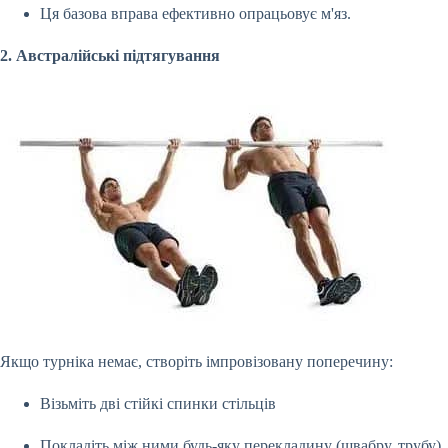
Ця базова вправа ефективно опрацьовує м'яз.
2. Австралійські підтягування
Якщо турніка немає, створіть імпровізовану поперечину:
Візьміть дві стійкі спинки стільців
Покладіть між ними будь-яку перекладину (швабру, трубу)