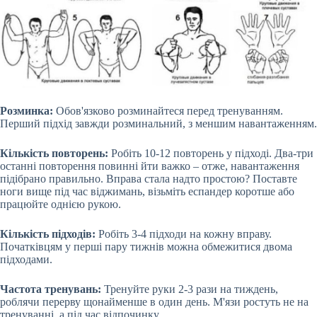
Розминка:
Обов'язково розминайтеся перед тренуванням.
Перший підхід завжди розминальний, з меншим навантаженням.
Кількість повторень:
Робіть 10-12 повторень у підході. Два-три
останні повторення повинні йти важко – отже, навантаження
підібрано правильно. Вправа стала надто простою? Поставте
ноги вище під час віджимань, візьміть еспандер коротше або
працюйте однією рукою.
Кількість підходів:
Робіть 3-4 підходи на кожну вправу.
Початківцям у перші пару тижнів можна обмежитися двома
підходами.
Частота тренувань:
Тренуйте руки 2-3 рази на тиждень,
роблячи перерву щонайменше в один день. М'язи ростуть не на
тренуванні, а під час відпочинку.