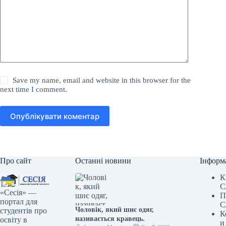
Save my name, email and website in this browser for the
next time I comment.
Опублікувати коментар
Про сайт
Останні новини
Інформ
К
С
«Сесія» —
П
портал для
С
Чоловік, який шиє одяг,
студентів про
К
називається кравець.
освіту в
и