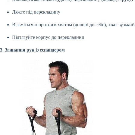
Ляжте під перекладину
Візьміться зворотним хватом (долоні до себе), хват вузький
Підтягуйте корпус до перекладини
3. Згинання рук із еспандером