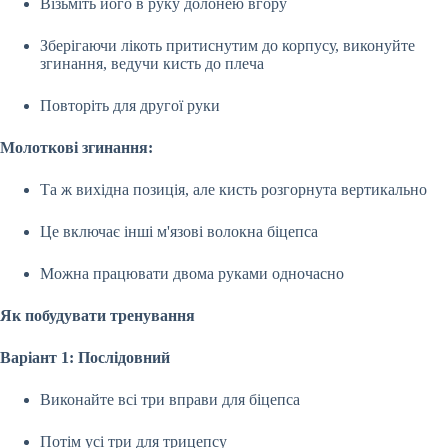
Візьміть його в руку долонею вгору
Зберігаючи лікоть притиснутим до корпусу, виконуйте
згинання, ведучи кисть до плеча
Повторіть для другої руки
Молоткові згинання:
Та ж вихідна позиція, але кисть розгорнута вертикально
Це включає інші м'язові волокна біцепса
Можна працювати двома руками одночасно
Як побудувати тренування
Варіант 1: Послідовний
Виконайте всі три вправи для біцепса
Потім усі три для трицепсу