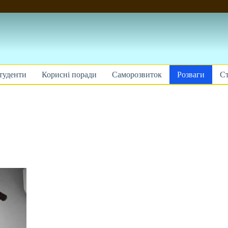
туденти
Корисні поради
Саморозвиток
Розваги
Ст