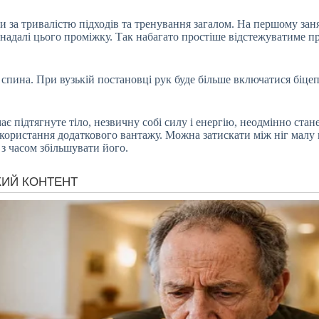
за тривалістю підходів та тренування загалом. На першому занят
надалі цього проміжку. Так набагато простіше відстежуватиме пр
пина. При вузькій постановці рук буде більше включатися біцепс
ає підтягнуте тіло, незвичну собі силу і енергію, неодмінно ста
використання додаткового вантажу. Можна затискати між ніг малу
з часом збільшувати його.