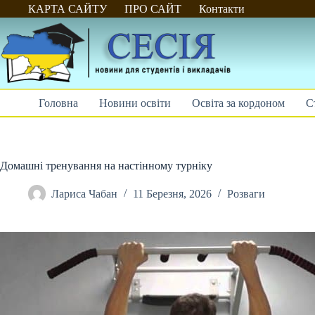
Перейти
КАРТА САЙТУ
ПРО САЙТ
Контакти
до
вмісту
Головна
Новини освіти
Освіта за кордоном
С
Домашні тренування на настінному турніку
Лариса Чабан
11 Березня, 2026
Розваги