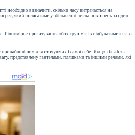
ті необхідно визначити, скільки часу витрачається на
огрес, який полягатиме у збільшенні числа повторень за один
. Рівномірне прокачування обох груп м'язів відбуватиметься за
не привабливішим для оточуючих і самої себе. Якщо кількість
 вагу, представлену гантелями, пляшками та іншими речами, які