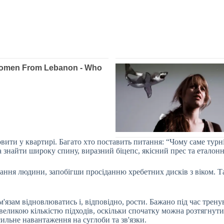
овити у квартирі. Багато хто поставить питання: “Чому саме турн
 знайти широку спину, виразний біцепс, якісний прес та еталонн
стання людини, запобігши просіданню хребетних дисків з віком. 
м'язам відновлюватись і, відповідно, рости. Бажано під час тре
великою кількістю підходів, оскільки спочатку можна розтягнути
ильне навантаження на суглоби та зв'язки.