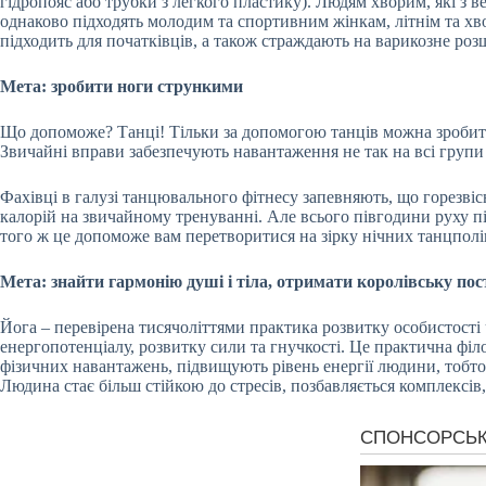
гідропояс або трубки з легкого пластику). Людям хворим, які з 
однаково підходять молодим та спортивним жінкам, літнім та хв
підходить для початківців, а також страждають на варикозне роз
Мета: зробити ноги стрункими
Що допоможе? Танці! Тільки за допомогою танців можна зробити 
Звичайні вправи забезпечують навантаження не так на всі групи 
Фахівці в галузі танцювального фітнесу запевняють, що горезвіс
калорій на звичайному тренуванні. Але всього півгодини руху під
того ж це допоможе вам перетворитися на зірку нічних танцполів,
Мета: знайти гармонію душі і тіла, отримати королівську пос
Йога – перевірена тисячоліттями практика розвитку особистості 
енергопотенціалу, розвитку сили та гнучкості. Це практична філо
фізичних навантажень, підвищують рівень енергії людини, тобто
Людина стає більш стійкою до стресів, позбавляється комплексів