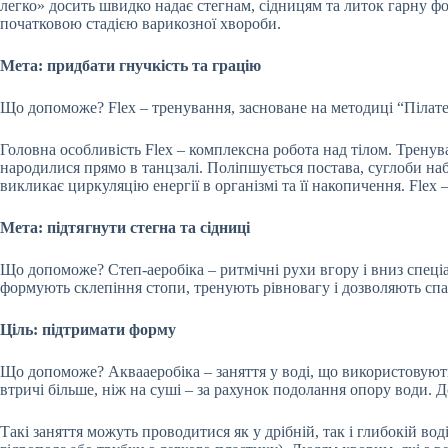
легко» досить швидко надає стегнам, сідницям та литок гарну ф
початковою стадією варикозної хвороби.
Мета: придбати гнучкість та грацію
Що допоможе? Flex – тренування, засноване на методиці “Пілате
Головна особливість Flex – комплексна робота над тілом. Трену
народилися прямо в танцзалі. Поліпшується постава, суглоби набу
викликає циркуляцію енергії в організмі та її накопичення. Fle
Мета:
підтягнути стегна та сідниці
Що допоможе? Степ-аеробіка – ритмічні рухи вгору і вниз спеціа
формують склепіння стопи, тренують рівновагу і дозволяють спал
Ціль: підтримати форму
Що допоможе? Аквааеробіка – заняття у воді, що використовують
втричі більше, ніж на суші – за рахунок подолання опору води. Д
Такі заняття можуть проводитися як у дрібній, так і глибокій в