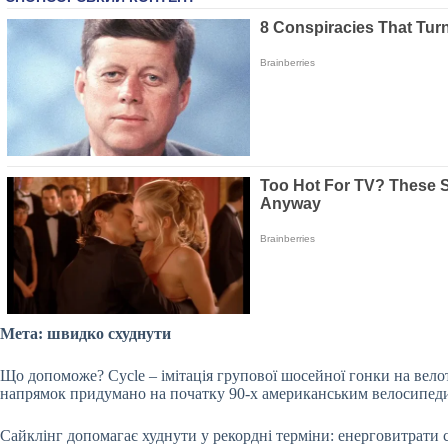
Мета: швидко схуднути
Що допоможе? Cycle – імітація групової шосейної гонки на вел
напрямок придумано на
початку 90-х американським велосипед
Сайклінг допомагає худнути у рекордні терміни: енерговитрати 