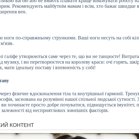
великою вагою або не вміють плавати краще виконувати роботу на 
орим. Рекомендують майбутнім мамам і всім, хто бажає швидше в
ширення вен.
ноги по-справжньому стрункими. Ваші ноги несуть на собі кільк
м'язів.
ні галіфе утворюються саме через те, що ви не танцюєте! Витрата
 музику, і ви перетворюєтеся на королеву краси: очі горять, шкір
 мати ідеальну поставу і впевненість у собі!
таву
через фізичне вдосконалення тіла та внутрішньої гармонії. Трен
софія, заснована на розумінні нашої спільної людської сутності. 
 ви починаєте просто добре почуватися, підвищується імунітет, 
, залежності від несприятливих зовнішніх факторів.