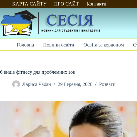
Перейти
КАРТА САЙТУ
ПРО САЙТ
Контакти
до
вмісту
Головна
Новини освіти
Освіта за кордоном
С
6 видів фітнесу для проблемних зон
Лариса Чабан
29 Березня, 2026
Розваги