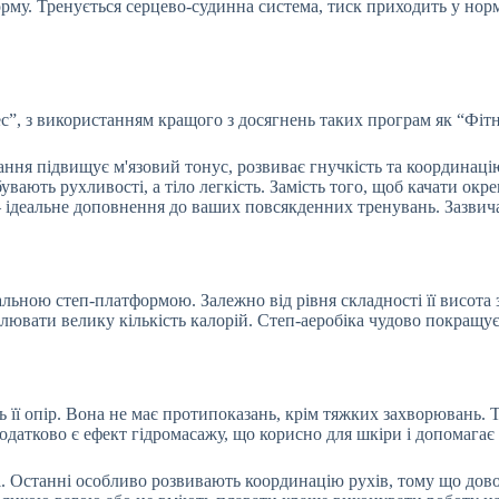
орму. Тренується серцево-судинна система, тиск приходить у нор
с”, з використанням кращого з досягнень таких програм як “Фітн
вання підвищує м'язовий тонус, розвиває гнучкість та координац
вають рухливості, а тіло легкість. Замість того, щоб качати окре
x – ідеальне доповнення до ваших повсякденних тренувань. Зазвич
льною степ-платформою. Залежно від рівня складності її висота 
ювати велику кількість калорій. Степ-аеробіка чудово покращує 
 її опір. Вона не має протипоказань, крім тяжких захворювань.
одатково є ефект гідромасажу, що корисно для шкіри і допомагає 
оді. Останні особливо розвивають координацію рухів, тому що до