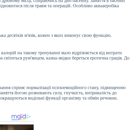
дрібному місці, спираючись на дно басейну. Заняття в басейні
ідновитися після травм та операцій. Особливо аквааеробіка
а десятків м'язів, кожен з яких виконує свою функцію.
 калорій на такому тренуванні мало відрізняється від витрати
а світиться рум'янцем, казна-звідки береться еротична грація. До
ування сприяє нормалізації психоемоційного стану, підвищенню
Заняття йогою розвивають силу, гнучкість, витривалість до
покращуються видільні функції організму та обмін речовин.