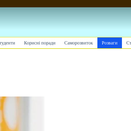
туденти
Корисні поради
Саморозвиток
Розваги
Ст