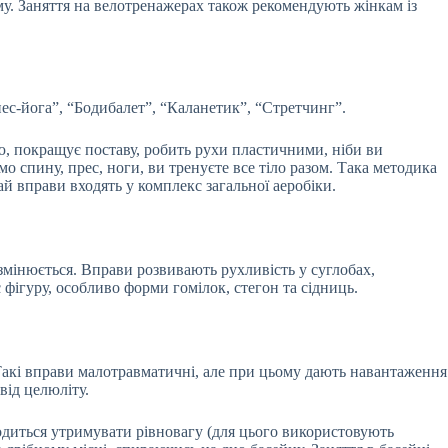
му. Заняття на велотренажерах також рекомендують жінкам із
ес-йога”, “Бодибалет”, “Каланетик”, “Стретчинг”.
ію, покращує поставу, робить рухи пластичними, ніби ви
мо спину, прес, ноги, ви тренуєте все тіло разом. Така методика
ай вправи входять у комплекс загальної аеробіки.
змінюється. Вправи розвивають рухливість у суглобах,
фігуру, особливо форми гомілок, стегон та сідниць.
 Такі вправи малотравматичні, але при цьому дають навантаження
від целюліту.
водиться утримувати рівновагу (для цього використовують