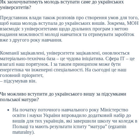
Як заохочуватимуть молодь вступати саме до українських
університетів?
Представник влади також розповів про створення умов для того,
щоб наша молодь вступала до українських вишів. Зокрема, МОН
взаємодіє з університетами щодо дуальних програм з метою
надання можливості молоді навчатися та отримувати заробіток
вже з другого року навчання.
Компанії зацікавлені, університети зацікавлені, оновлюється
матеріально-технічна база – це чудова ініціатива. Сфера IT – це
взагалі наш порятунок. І за таким принципом може бути
енергетика чи інженерні спеціальності. На сьогодні це наш
головний пріоритет,
– підсумував він.
Чи можливо вступити до українського вишу за підсумками
польської матури?
На початку поточного навчального року Міністерство
освіти і науки України впровадило додатковий набір до
вишів для тих українців, які завершили школу чи коледж в
Польщі та мають результати іспиту “матура” (egzamin
maturalny).