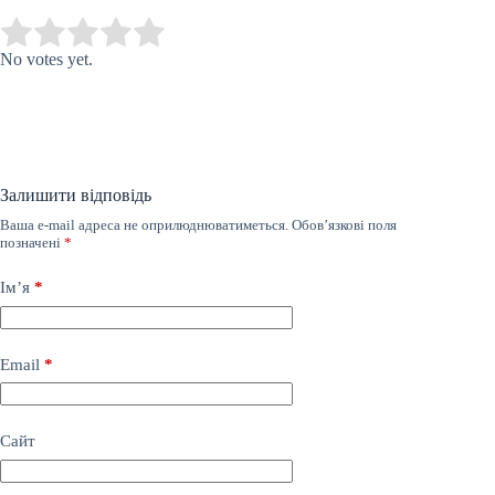
Submit Rating
Rate this item:
No votes yet.
Залишити відповідь
Ваша e-mail адреса не оприлюднюватиметься.
Обов’язкові поля
позначені
*
Ім’я
*
Email
*
Сайт