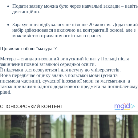
Подати заявку можна було через навчальні заклади – навіть
дистанційно.
Зарахування відбувалося не пізніше 20 жовтня. Додатковий
набір здійснювався виключно на контрактній основі, але з
можливістю отримання освітнього гранту.
Що являє собою “матура”?
Матура – стандартизований випускний іспит у Польщі після
закінчення повної загальної середньої освіти.
Її підсумки застосовуються і для вступу до університетів.
Вона передбачає оцінку знань з польської мови (усна та
письмова частини), сучасної іноземної мови та математики, а
також принаймні одного додаткового предмета на поглибленому
рівні.