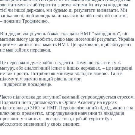
звертатимуться абітурієнти з результатами іспиту за кордоном
тієї чи іншої держави, ми будемо ці результати визнавати. Ми
зацікавлені, щоб молодь залишалася в нашій освітній системі,
– пояснив Трофименко.
Він додав: якщо учень бажає складати НМТ “закордонно”, він
матиме змогу це зробити, якщо має іноземний результат. Україна
прийме такий іспит замість НМТ. Це враховано, щоб абітурієнт
не мав зайвих перешкод.
Це переважно дуже здібні студенти. Тому що скласти ту ж
матуру, або аналогічний іспит в інших державах, – це насправді
не так просто. Потрібно як мінімум володіти мовою. Та й в
цілому там значно вищий рівень вимог,
– підкреслив посадовець.
Часто підготовка до вступної кампанії супроводжується стресом.
Подолати його допоможуть в Optima Academy на курсах
підготовки до ЗНО та НМТ. Персоналізований підхід, акцент на
ключових предметах, впорядкування навчання та ліквідація
прогалин у знаннях – все для того, щоб абітурієнт був
абсолютно впевнений у своїх знаннях.