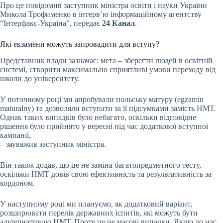
Про це повідомив заступник міністра освіти і науки України
Микола Трофименко в інтерв’ю інформаційному агентству
“Інтерфакс-Україна”, передає
24 Канал
.
Які екзамени можуть запровадити для вступу?
Представник влади зазначає: мета – зберегти людей в освітній
системі, створити максимально сприятливі умови переходу від
школи до університету.
У поточному році ми апробували польську матуру (egzamin
maturalny) та дозволяли вступати за її підсумками замість НМТ.
Однак таких випадків було небагато, оскільки відповідне
рішення було прийнято у вересні під час додаткової вступної
кампанії,
– зауважив заступник міністра.
Він також додав, що це не заміна багатопредметного тесту,
оскільки НМТ довів свою ефективність та результативність за
кордоном.
У наступному році ми плануємо, як додатковий варіант,
розширювати перелік державних іспитів, які можуть бути
альтернативою НМТ. Проте це не масові випадки. Якщо до нас