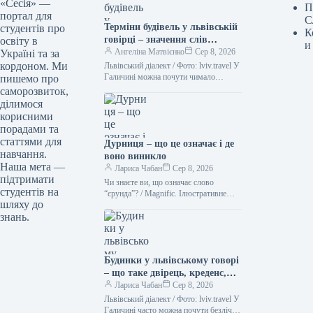
«Сесія» —
П
портал для
С
Терміни будівель у львівській
студентів про
К
говірці – значення слів
освіту в
и
“двірець”, “креденс”,
Ангеліна Матвієнко
Сер 8, 2026
Україні та за
“кнайпа”
кордоном. Ми
Львівський діалект / Фото: lviv.travel У
Галичині можна почути чимало
пишемо про
цікавих слів. Деякі з них можуть
саморозвиток,
спантеличити навіть досвідченого
ділимося
мандрівника.…
корисними
порадами та
статтями для
Дурниця – що це означає і де
навчання.
воно виникло
Наша мета —
Лариса Чабан
Сер 8, 2026
підтримати
Чи знаєте ви, що означає слово
студентів на
“єрунда”? / Magnific. Ілюстративне
шляху до
фото Іноді історія походження слова
знань.
виявляється цікавішою за його
сучасне…
Будинки у львівському говорі
– що таке двірець, креденс,
кнайпа
Лариса Чабан
Сер 8, 2026
Львівський діалект / Фото: lviv.travel У
Галичині часто можна почути безліч