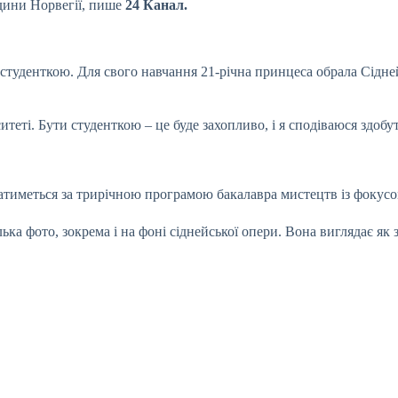
дини Норвегії, пише
24 Канал.
 студенткою. Для свого навчання 21-річна принцеса обрала Сідн
еті. Бути студенткою – це буде захопливо, і я сподіваюся здобут
атиметься за трирічною програмою бакалавра мистецтв із фокусо
ька фото, зокрема і на фоні сіднейської опери. Вона виглядає як 