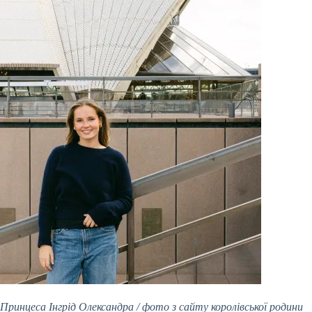
Принцеса Інгрід Олександра / фото з сайту королівської родини