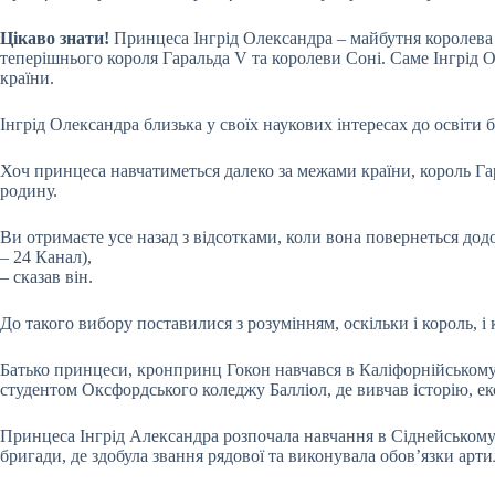
Цікаво знати!
Принцеса Інгрід Олександра – майбутня королева
теперішнього короля Гаральда V та королеви Соні. Саме Інгрід 
країни.
Інгрід Олександра близька у своїх наукових інтересах до освіти б
Хоч принцеса навчатиметься далеко за межами країни, король Га
родину.
Ви отримаєте усе назад з відсотками, коли вона повернеться дод
– 24 Канал),
– сказав він.
До такого вибору поставилися з розумінням, оскільки і король, 
Батько принцеси, кронпринц Гокон навчався в Каліфорнійському у
студентом Оксфордського коледжу Балліол, де вивчав історію, ек
Принцеса Інгрід Александра розпочала навчання в Сіднейському 
бригади, де здобула звання рядової та виконувала обов’язки арт