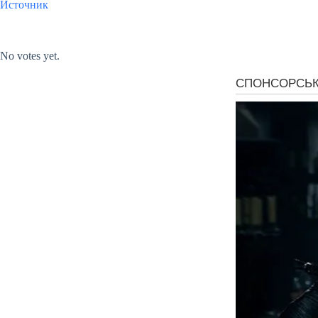
Источник
Submit Rating
Rate this item:
No votes yet.