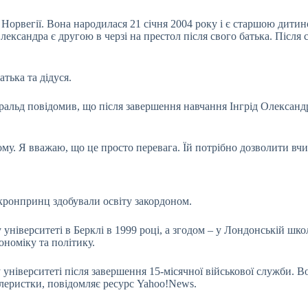
 Норвегії. Вона народилася 21 січня 2004 року і є старшою дит
Олександра є другою в черзі на престол після свого батька. Піс
атька та дідуся.
ральд повідомив, що після завершення навчання Інгрід Олександ
ому. Я вважаю, що це просто перевага. Їй потрібно дозволити вчи
і кронпринц здобували освіту закордоном.
ніверситеті в Берклі в 1999 році, а згодом – у Лондонській школ
ономіку та політику.
університеті після завершення 15-місячної військової служби. 
илеристки, повідомляє ресурс Yahoo!News.