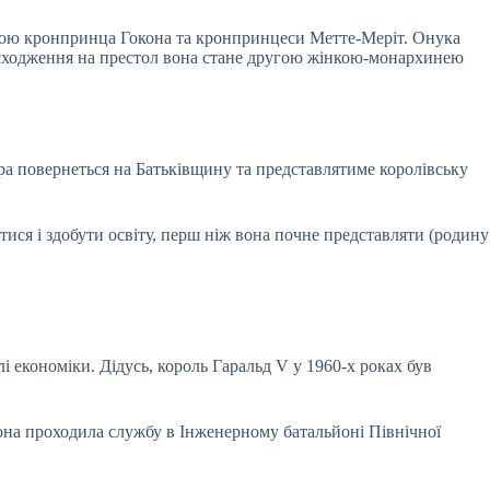
иною кронпринца Гокона та кронпринцеси Метте-Меріт. Онука
ля сходження на престол вона стане другою жінкою-монархинею
ра повернеться на Батьківщину та представлятиме королівську
тися і здобути освіту, перш ніж вона почне представляти (родину
і економіки. Дідусь, король Гаральд V у 1960-х роках був
Вона проходила службу в Інженерному батальйоні Північної