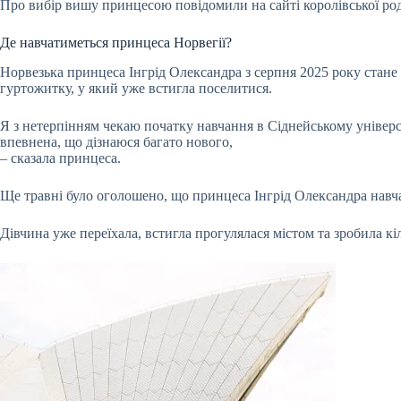
Про вибір вишу принцесою повідомили на сайті королівської ро
Де навчатиметься принцеса Норвегії?
Норвезька принцеса Інгрід Олександра з серпня 2025 року стане
гуртожитку, у який уже встигла поселитися.
Я з нетерпінням чекаю початку навчання в Сіднейському університ
впевнена, що дізнаюся багато нового,
– сказала принцеса.
Ще травні було оголошено, що принцеса Інгрід Олександра навч
Дівчина уже переїхала, встигла прогулялася містом та зробила кіл