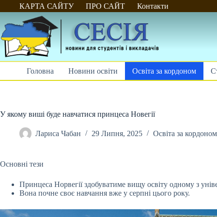
Перейти
КАРТА САЙТУ
ПРО САЙТ
Контакти
до
вмісту
Головна
Новини освіти
Освіта за кордоном
С
У якому виші буде навчатися принцеса Новегії
Лариса Чабан
29 Липня, 2025
Освіта за кордоном
Основні тези
Принцеса Норвегії здобуватиме вищу освіту одному з уніве
Вона почне своє навчання вже у серпні цього року.