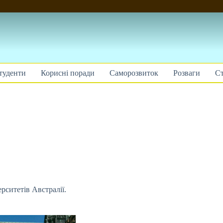
туденти
Корисні поради
Саморозвиток
Розваги
Ст
рситетів Австралії.