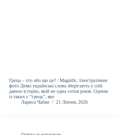
Грець – хто або що це? / Magnific. Ілюстративне
фото Деякі українські слова зберігають у собі
давню історію, якій не одна сотня років. Одним
із таких є “грець”, яке
Лариса Чабан
21 Липня, 2026
Освіта за кордоном