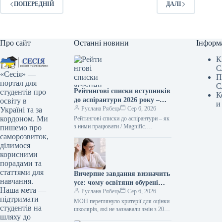
ПОПЕРЕДНІЙ
ДАЛІ
Про сайт
Останні новини
Інформ
К
С
«Сесія» —
П
портал для
С
Рейтингові списки вступників
студентів про
К
до аспірантури 2026 року –
освіту в
и
терміни оприлюднення
Руслана Рябець
Сер 6, 2026
Україні та за
результатів
кордоном. Ми
Рейтингові списки до аспірантури – як
з ними працювати / Мagnific.
пишемо про
Ілюстративне фото Рейтингові списки
саморозвиток,
для вступників до аспірантури є…
ділимося
корисними
порадами та
статтями для
Вичерпне завдання визначить
навчання.
усе: чому освітяни обурені
Наша мета —
новаціями Міністерства
Руслана Рябець
Сер 6, 2026
підтримати
освіти і науки
МОН переглянуло критерії для оцінки
студентів на
школярів, які не зазнавали змін з 2011
шляху до
року. Нововведення спричинили