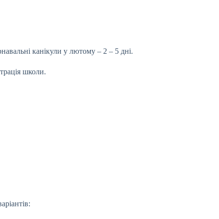
рнавальні канікули у лютому – 2 – 5 дні.
страція школи.
аріантів: