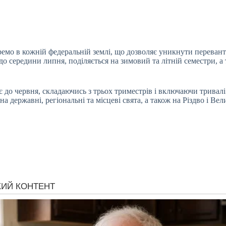
емо в кожній федеральній землі, що дозволяє уникнути перевант
до середини липня, поділяється на зимовий та літній семестри, а 
є до червня, складаючись з трьох триместрів і включаючи тривалі
на державні, регіональні та місцеві свята, а також на Різдво і Ве