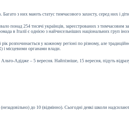
. Багато з них мають статус тимчасового захисту, серед них і діти
вало понад 254 тисячі українців, зареєстрованих з тимчасовим за
омада в Італії є однією з найчисельніших національних груп іноз
ий рік розпочинається у кожному регіоні по різному, але традицій
) і місцевими органами влади.
ьто-Адідже – 5 вересня. Найпізніше, 15 вересня, підуть відразу 5
 1 (незадовільно) до 10 (відмінно). Сьогодні деякі школи надсил