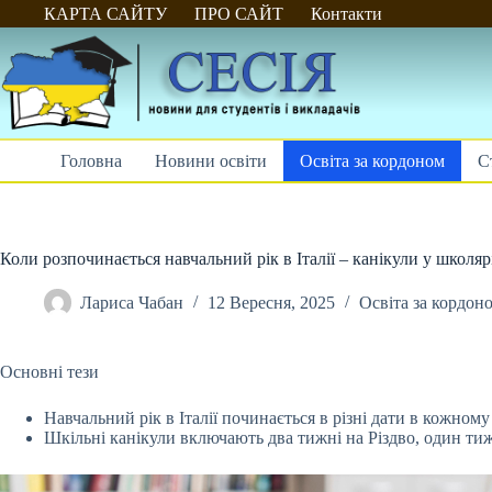
Перейти
КАРТА САЙТУ
ПРО САЙТ
Контакти
до
вмісту
Головна
Новини освіти
Освіта за кордоном
С
Коли розпочинається навчальний рік в Італії – канікули у школярі
Лариса Чабан
12 Вересня, 2025
Освіта за кордон
Основні тези
Навчальний рік в Італії починається в різні дати в кожному 
Шкільні канікули включають два тижні на Різдво, один
тиж