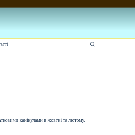
атті
атковими канікулами в жовтні та лютому.