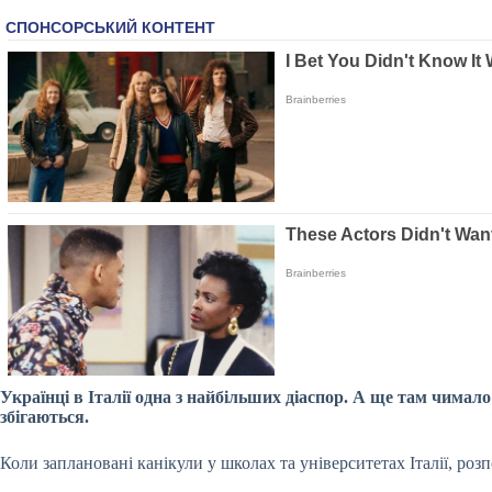
Українці в Італії одна з найбільших діаспор. А ще там чимало
збігаються.
Коли заплановані канікули у школах та університетах Італії, роз