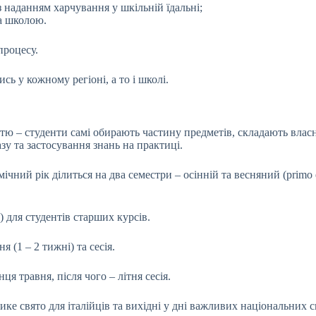
з наданням харчування у шкільній їдальні;
за школою.
процесу.
сь у кожному регіоні, а то і школі.
тю – студенти самі обирають частину предметів, складають власн
у та застосування знань на практиці.
ний рік ділиться на два семестри – осінній та весняний (primo e s
i) для студентів старших курсів.
я (1 – 2 тижні) та сесія.
я травня, після чого – літня сесія.
ке свято для італійців та вихідні у дні важливих національних с