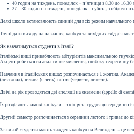
40 годин на тиждень, понеділок – п’ятниця з 8.30 до 16.30 
27 – 30 годин на тиждень, понеділок – субота, з обідом по
Деякі школи встановлюють єдиний для всіх режим навчального 
Точні дати виходу на навчання, канікул та вихідних слід дізнавати
Як навчатимуться студенти в Італії?
Італійські виші приваблюють абітурієнтів максимальною гнучкіс
Акцент робиться на аналітичне мислення, глибоку теоретичну баз
Навчання в італійських вишах розпочинається з 1 жовтня. Академіч
(листопад), зимова (січень) і літня (червень, липень).
Двічі на рік проводяться дві апеляції на екзамени (appello di esam
Їх розділяють зимові канікули – з кінця та грудня до середини січн
Другий семестр розпочинається з середини лютого і триває до кінц
Зазвичай студенти мають тиждень канікул на Великдень – це вели