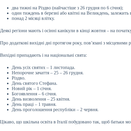
два тижні на Різдво (найчастіше з 26 грудня по 6 січня);
один тиждень в березні або квітні на Великдень, залежить в
понад 2 місяці влітку.
Деякі регіони мають і осінні канікули в кінці жовтня – на початк
Про додаткові вихідні дні протягом року, пов’язані з місцевими
Вихідні припадають і на національні свята:
День усіх святих – 1 листопада.
Непорочне зачаття – 25 – 26 грудня.
Різдво.
День святого Стефана.
Новий рік – 1 січня.
Богоявлення – 6 січня.
День визволення – 25 квітня.
День праці – 1 травня.
День проголошення республіки – 2 червня.
Цікаво, що шкільна освіта в Італії побудовано так, щоб батьки м