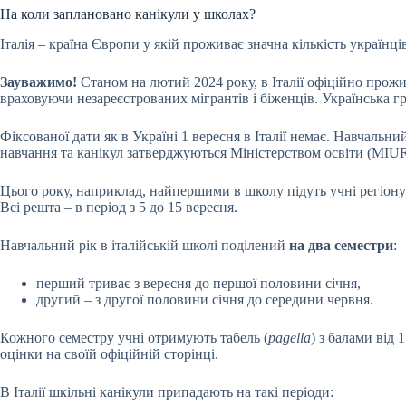
На коли заплановано канікули у школах?
Італія – країна Європи у якій проживає значна кількість українців
Зауважимо!
Станом на лютий 2024 року, в Італії офіційно прожи
враховуючи незареєстрованих мігрантів і біженців. Українська гр
Фіксованої дати як в Україні 1 вересня в Італії немає. Навчальн
навчання та канікул затверджуються Міністерством освіти (MIUR
Цього року, наприклад, найпершими в школу підуть учні регіону Ал
Всі решта – в період з 5 до 15 вересня.
Навчальний рік в італійській школі поділений
на два семестри
:
перший триває з вересня до першої половини січня,
другий – з другої половини січня до середини червня.
Кожного семестру учні отримують табель (
pagella
) з балами від
оцінки на своїй офіційній сторінці.
В Італії шкільні канікули припадають на такі періоди: