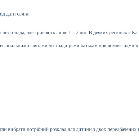
ід дати свята;
у листопада, але тривають лише 1 – 2 дні. В деяких регіонах є Ка
 регіональними святами чи традиціями батькам повідомляє адміні
огли вибрати потрібний розклад для дитини з двох передбачених в