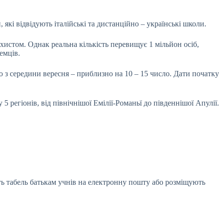
, які відвідують італійські та дистанційно – українські школи.
хистом. Однак реальна кількість перевищує 1 мільйон осіб,
емців.
но з середини вересня – приблизно на 10 – 15 число. Дати початку
 регіонів, від північнішої Емілії-Романьї до південнішої Апулії.
ають табель батькам учнів на електронну пошту або розміщують