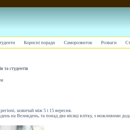
туденти
Корисні поради
Саморозвиток
Розваги
Ст
в та студентів
ом
регіоні, зазвичай між 5 і 15 вересня.
день на Великдень, та понад два місяці влітку, з можливими дод