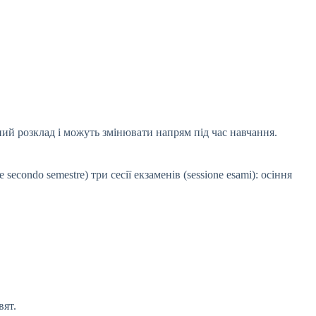
ий розклад і можуть змінювати напрям під час навчання.
econdo semestre) три сесії екзаменів (sessione esami): осіння
вят.