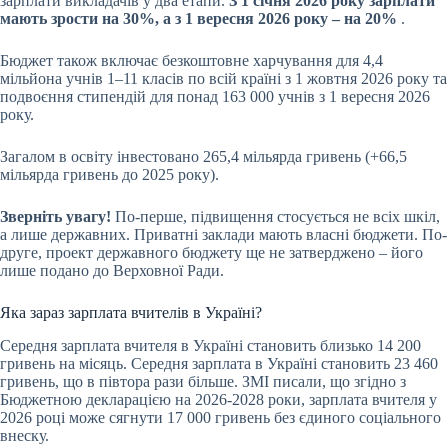
зарплати викладачів у два етапи.
З 1 січня 2026 року зарплати
мають зрости на 30%, а з 1 вересня 2026 року – на 20%
.
Бюджет також включає безкоштовне харчування для 4,4
мільйона учнів 1–11 класів по всій країні з 1 жовтня 2026 року та
подвоєння стипендій для понад 163 000 учнів з 1 вересня 2026
року.
Загалом в освіту інвестовано 265,4 мільярда гривень (+66,5
мільярда гривень до 2025 року).
Зверніть увагу!
По-перше, підвищення стосується не всіх шкіл,
а лише державних. Приватні заклади мають власні бюджети. По-
друге, проект державного бюджету ще не затверджено – його
лише подано до Верховної Ради.
Яка зараз зарплата вчителів в Україні?
Середня зарплата вчителя в Україні становить близько 14 200
гривень на місяць. Середня зарплата в Україні становить 23 460
гривень, що в півтора рази більше. ЗМІ писали, що згідно з
Бюджетною декларацією на 2026-2028 роки, зарплата вчителя у
2026 році може сягнути 17 000 гривень без єдиного соціального
внеску.