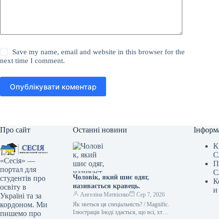
Save my name, email and website in this browser for the
next time I comment.
Опублікувати коментар
Про сайт
Останні новини
Інформ
К
С
«Сесія» —
П
портал для
С
Чоловік, який шиє одяг,
студентів про
К
називається кравець.
освіту в
и
Ангеліна Матвієнко
Сер 7, 2026
Україні та за
кордоном. Ми
Як зветься ця спеціальність? / Magnific.
Ілюстрація Іноді здається, що всі, хто
пишемо про