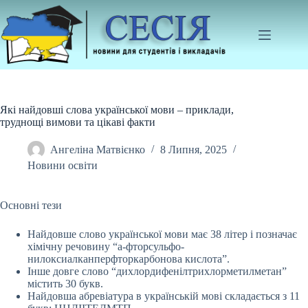
Перейти
до
вмісту
Які найдовші слова української мови – приклади,
труднощі вимови та цікаві факти
Ангеліна Матвієнко
8 Липня, 2025
Новини освіти
Основні тези
Найдовше слово української мови має 38 літер і позначає
хімічну речовину “а-фторсульфо-
нилоксиалканперфторкарбонова кислота”.
Інше довге слово
“дихлордифенілтрихлорметилметан”
містить 30 букв.
Найдовша абревіатура в українській мові складається з 11