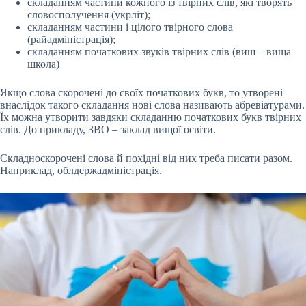
складанням частини кожного із твірних слів, які творять
словосполучення (укрліт);
складанням частини і цілого твірного слова
(райадміністрація);
складанням початкових звуків твірних слів (виш – вища
школа)
Якщо слова скорочені до своїх початкових букв, то утворені
внаслідок такого складання нові слова називають абревіатурами.
Їх можна утворити завдяки складанню початкових букв твірних
слів. До прикладу, ЗВО – заклад вищої освіти.
Складноскорочені слова й похідні від них треба писати разом.
Наприклад, облдержадміністрація.