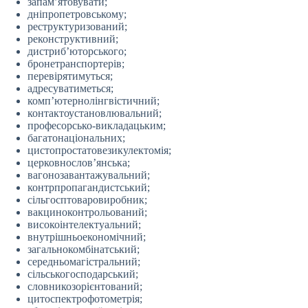
запам’ятовувати;
дніпропетровському;
реструктуризований;
реконструктивний;
дистриб’юторського;
бронетранспортерів;
перевірятимуться;
адресуватиметься;
комп’ютернолінгвістичний;
контактоустановлювальний;
професорсько-викладацьким;
багатонаціональних;
цистопростатовезикулектомія;
церковнослов’янська;
вагонозавантажувальний;
контрпропагандистський;
сільгосптоваровиробник;
вакциноконтрольований;
високоінтелектуальний;
внутрішньоекономічний;
загальнокомбінатський;
середньомагістральний;
сільськогосподарський;
словникозорієнтований;
цитоспектрофотометрія;