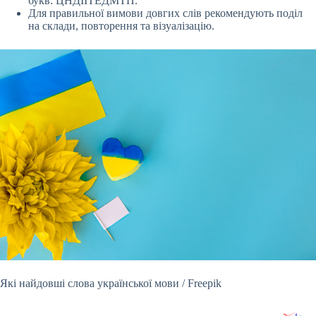
букв: ЦНДІІТЕДМТП.
Для правильної вимови довгих слів рекомендують поділ
на склади, повторення та візуалізацію.
Які найдовші слова української мови / Freepik