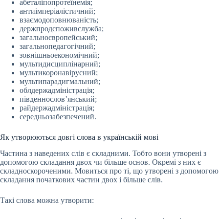
абеталіпопротеїнемія;
антиімперіалістичний;
взаємодоповнюваність;
держпродспоживслужба;
загальноєвропейський;
загальнопедагогічний;
зовнішньоекономічний;
мультидисциплінарний;
мультикоронавірусний;
мультипарадигмальний;
облдержадміністрація;
південнослов’янський;
райдержадміністрація;
середньозабезпечений.
Як утворюються довгі слова в українській мові
Частина з наведених слів є складними. Тобто вони утворені з
допомогою складання двох чи більше основ. Окремі з них є
складноскороченими. Мовиться про ті, що утворені з допомогою
складання початкових частин двох і більше слів.
Такі слова можна утворити: