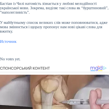
Бастіан із Чилі натомість зізнається у любові мелодійності
української мови. Зокрема, виділяє такі слова як “бурштиновий”,
“наполегливість”.
У майбутньому список великих слів може поповнюватися, адже
мова змінюється і щоразу пропонує нам нові цікаві слова для
вжитку.
Источник
Submit Rating
Rate this item:
No votes yet.