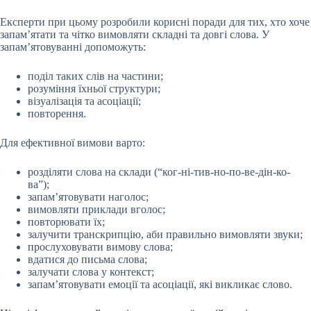
Експерти при цьому розробили корисні поради для тих, хто хоче
запам’ятати та чітко вимовляти складні та довгі слова. У
запам’ятовуванні допоможуть:
поділ таких слів на частини;
розуміння їхньої структури;
візуалізація та асоціації;
повторення.
Для ефективної вимови варто:
розділяти слова на склади (“ког-ні-тив-но-по-ве-дін-ко-
ва”);
запам’ятовувати наголос;
вимовляти приклади вголос;
повторювати їх;
залучити транскрипцію, аби правильно вимовляти звуки;
прослуховувати вимову слова;
вдатися до письма слова;
залучати слова у контекст;
запам’ятовувати емоції та асоціації, які викликає слово.