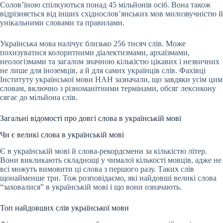
Солов’їною спілкуються понад 45 мільйонів осіб. Вона також
відрізняється від інших східнослов’янських мов милозвучністю й
унікальними словами та правилами.
Українська мова налічує близько 256 тисяч слів. Може
похизуватися колоритними діалектизмами, архаїзмами,
неологізмами та загалом значною кількістю цікавих і незвичних
не лише для іноземців, а й для самих українців слів. Фахівці
Інституту української мови НАН зазначали, що завдяки усім цим
словам, включно з різноманітними термінами, обсяг лексикону
сягає до мільйона слів.
Загальні відомості про довгі слова в українській мові
Чи є великі слова в українській мові
Є в українській мові й слова-рекордсмени за кількістю літер.
Вони викликають складнощі у чималої кількості мовців, адже не
всі можуть вимовити ці слова з першого разу. Таких слів
щонайменше три. Тож розповідаємо, які найдовші великі слова
“заховалися” в українській мові і що вони означають.
Топ найдовших слів української мови