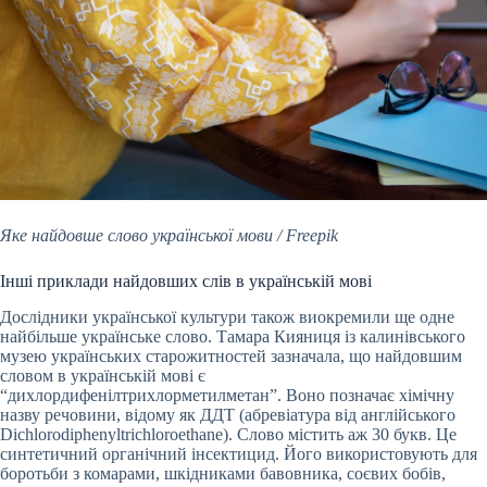
Яке найдовше слово української мови / Freepik
Інші приклади найдовших слів в українській мові
Дослідники української культури також виокремили ще одне
найбільше українське слово. Тамара Кияниця із калинівського
музею українських старожитностей зазначала, що найдовшим
словом в українській мові є
“дихлордифенілтрихлорметилметан”. Воно позначає хімічну
назву речовини, відому як ДДТ (абревіатура від англійського
Dichlorodiphenyltrichloroethane). Слово містить аж 30 букв. Це
синтетичний органічний інсектицид. Його використовують для
боротьби з комарами, шкідниками бавовника, соєвих бобів,