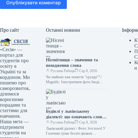
Опублікувати коментар
Про сайт
Останні новини
Інформ
К
С
«Сесія» —
П
портал для
С
Нісенітниця – значення та
студентів про
К
походження слова
освіту в
и
Руслана Рябець
Сер 8, 2026
Україні та за
кордоном. Ми
Чи знайоме вам поняття “єрунда”? /
Magnific. Ілюстративне фото Іноді
пишемо про
походження слова може бути
саморозвиток,
цікавішим за його сучасне значення.
ділимося
Важко…
корисними
порадами та
статтями для
Будівлі у львівському
навчання.
діалекті: що означають слова
Наша мета —
“двірець”, “креденс”,
Руслана Рябець
Сер 8, 2026
підтримати
“кнайпа”
Львівський діалект / Фото: lviv.travel У
студентів на
Галичині лунає безліч цікавих