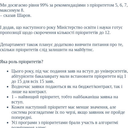
Ми досягаємо рівня 99% за рекомендаціями з пріоритетом 5, 6, 7,
максимум 8.
– сказав Шаров.
І додав, що наступного року Міністерство освіти і науки готує
пропозиції щодо скорочення кількості пріоритетів до 12.
Департамент також планує додатково вивчити питання про те,
скільки пріоритетів слід залишити на майбутнє.
Яка роль пріоритетів?
Цього року, під час подання заяв на вступ до університетів,
абітурієнти бакалаврату мали встановити пріоритети від 1
до 15 для всіх 15 заяв.
Водночас заявки подаються як на бюджет/контракт, так і
лише на контракт.
1 – найвищий пріоритет, тобто найбажаніша заявка на
вступ.
Кожен наступний пріоритет має менше значення, але
система розглядатиме їх по черзі, якщо заявник не пройде
попередні.
Усі програми з пріоритетами брали участь в алгоритмі
розміщення адрес.