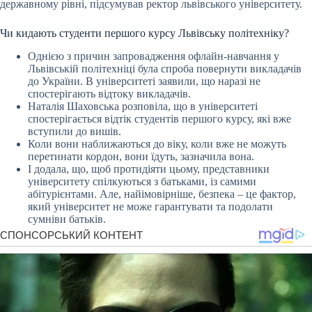
державному рівні, підсумував ректор львівського університету.
Чи кидають студенти першого курсу Львівську політехніку?
Однією з причин запровадження офлайн-навчання у
Львівській політехніці була спроба повернути викладачів
до України. В університеті заявили, що наразі не
спостерігають відтоку викладачів.
Наталія Шаховська розповіла, що в університеті
спостерігається відтік студентів першого курсу, які вже
вступили до вишів.
Коли вони наближаються до віку, коли вже не можуть
перетинати кордон, вони їдуть, зазначила вона.
І додала, що, щоб протидіяти цьому, представники
університету спілкуються з батьками, із самими
абітурієнтами. Але, найімовірніше, безпека – це фактор,
який університет не може гарантувати та подолати
сумніви батьків.