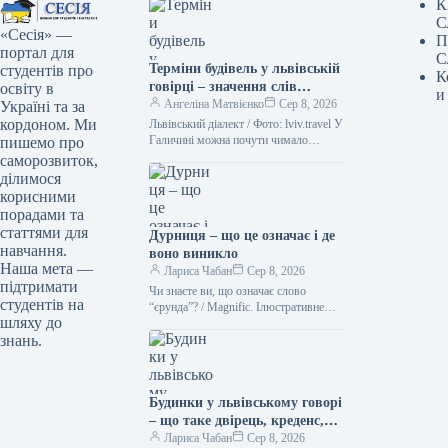
К
С
«Сесія» —
П
портал для
С
Терміни будівель у львівській
студентів про
К
говірці – значення слів
освіту в
и
“двірець”, “креденс”,
Ангеліна Матвієнко
Сер 8, 2026
Україні та за
“кнайпа”
кордоном. Ми
Львівський діалект / Фото: lviv.travel У
Галичині можна почути чимало
пишемо про
цікавих слів. Деякі з них можуть
саморозвиток,
спантеличити навіть досвідченого
ділимося
мандрівника.…
корисними
порадами та
статтями для
Дурниця – що це означає і де
навчання.
воно виникло
Наша мета —
Лариса Чабан
Сер 8, 2026
підтримати
Чи знаєте ви, що означає слово
студентів на
“єрунда”? / Magnific. Ілюстративне
шляху до
фото Іноді історія походження слова
знань.
виявляється цікавішою за його
сучасне…
Будинки у львівському говорі
– що таке двірець, креденс,
кнайпа
Лариса Чабан
Сер 8, 2026