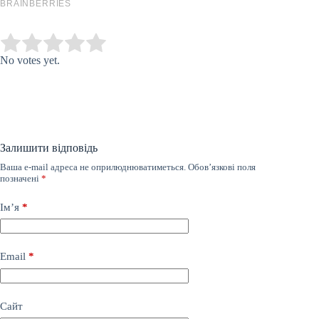
Submit Rating
Rate this item:
No votes yet.
Залишити відповідь
Ваша e-mail адреса не оприлюднюватиметься.
Обов’язкові поля
позначені
*
Ім’я
*
Email
*
Сайт