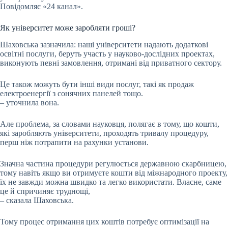
Повідомляє «24 канал».
Як університет може заробляти гроші?
Шаховська зазначила: наші університети надають додаткові
освітні послуги, беруть участь у науково-дослідних проектах,
виконують певні замовлення, отримані від приватного сектору.
Це також можуть бути інші види послуг, такі як продаж
електроенергії з сонячних панелей тощо.
– уточнила вона.
Але проблема, за словами науковця, полягає в тому, що кошти,
які заробляють університети, проходять тривалу процедуру,
перш ніж потрапити на рахунки установи.
Значна частина процедури регулюється державною скарбницею,
тому навіть якщо ви отримуєте кошти від міжнародного проекту,
їх не завжди можна швидко та легко використати. Власне, саме
це й спричиняє труднощі,
– сказала Шаховська.
Тому процес отримання цих коштів потребує оптимізації на