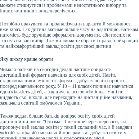
можете стикнутися із проблемами недостатнього вибору та
інших чинників з вищеперелічених.
Потрібно врахувати та проаналізувати варіанти й можливості
вже зараз. Так дитина матиме більше часу на адаптацію. Батькам
натомість буде зручніше оформляти документи, аби поспіх не
тиснув на ваш вибір. Тож ви зможете обрати справді найкращий
та найкомфортніший заклад освіти для своєї дитини.
Яку школу краще обрати
Чимало батьків на сьогодні дедалі частіше обирають
дистанційний формат навчання для своїх дітей. Навіть
старшокласники змінюють формат здобуття освіти просто
посеред навчального року. У 10 – 11 класах починає навчатися
одна кількість дітей, а закінчує класи зовсім інша. Учні не
кидають свої школи, але переходять на дистанційне навчання,
зазначала освітній омбудсмен України.
Також дедалі більше батьків довіряє освіту своїх дітей
дистанційній школі “Оптіма”. І не лише через переваги, які
пропонує цей заклад освіти у такий складний час, а й завдяки
якісній та цікавій навчальній програмі та здобуттю освіти у
зручний для школяра час та у комфортному місці.