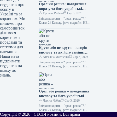
Орел чи решка: походження
студентів про
виразу та його українські
освіту в
синоніми Походження вислову
Руслана Рябець
Сер 5, 2026
Україні та за
“орел чи решка” тісно
кордоном. Ми
Звідки походить – “орел і решка”? /
пов’язане з давньою
Колаж 24 Каналу, фото magnific і НБУ
пишемо про
Кинути монету – найлегший спосіб
традицією підкидати монету
саморозвиток,
зробити…
для прийняття рішення. На
ділимося
одній стороні монети, як
корисними
правило, зображували орла, а
порадами та
на іншій – герб держави або
статтями для
Крути або не крути – історія
інший символ. Таким чином,
навчання.
вислову та як його замінити
“орел” і “решка” стали
Наша мета —
українською
Ангеліна Матвієнко
Сер 5, 2026
узагальненими позначеннями
підтримати
Звідки походить – “орел і решка”? /
сторін монети. Українською
студентів на
Колаж 24 Каналу, фото magnific і НБУ
мовою цей вислів можна
шляху до
Підкинути монету – найпростіший
замінити кількома
знань.
спосіб зробити…
варіантами, залежно від
контексту: * **”Кін або
герб”**: Це прямий переклад,
Орел або решка – походження
який зберігає образність. *
вислову та його українські
**”На щастя”**:
синоніми.
Лариса Чабан
Сер 5, 2026
Використовується, коли
Звідки походить – “орел і решка”? /
йдеться про випадковий вибір
Колаж 24 Каналу, фото magnific і НБУ
чи жеребкування. * **”Випаде
Copyright © 2026 - СЕСІЯ новини. Всі права
Підкинути монету – найпростіший
так”**: Вказує на