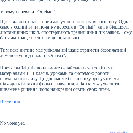
У чому переваги “Оптіми”
Що важливо, школа приймає учнів протягом всього року. Однак
саме у серпні та на початку вересня в “Оптімі”, як і в більшості
дистанційних шкіл, спостерігають традиційний пік заявок. Тому
батькам краще не чекати до останнього.
Тим паче дитина має унікальний шанс отримати безоплатний
демодоступ від школи “Оптіма”.
Протягом 14 днів вона зможе ознайомитися з освітніми
матеріалами 1-11 класів, уроками та системою роботи
навчального сайту. Це допоможе без поспіху зрозуміти, чи
підходить їй такий формат навчання, а батькам – ухвалити
виважене рішення щодо найкращої освіти своїх дітей.
Источник
Submit Rating
Rate this item:
No votes yet.