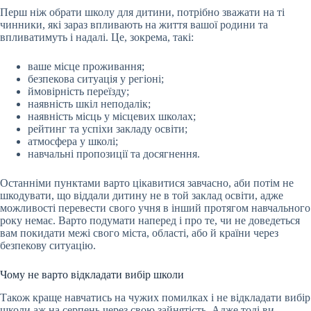
Перш ніж обрати школу для дитини, потрібно зважати на ті
чинники, які зараз впливають на життя вашої родини та
впливатимуть і надалі. Це, зокрема, такі:
ваше місце проживання;
безпекова ситуація у регіоні;
ймовірність переїзду;
наявність шкіл неподалік;
наявність місць у місцевих школах;
рейтинг та успіхи закладу освіти;
атмосфера у школі;
навчальні пропозиції та досягнення.
Останніми пунктами варто цікавитися завчасно, аби потім не
шкодувати, що віддали дитину не в той заклад освіти, адже
можливості перевести свого учня в інший протягом навчального
року немає. Варто подумати наперед і про те, чи не доведеться
вам покидати межі свого міста, області, або й країни через
безпекову ситуацію.
Чому не варто відкладати вибір школи
Також краще навчатись на чужих помилках і не відкладати вибір
школи аж на серпень через свою зайнятість. Адже тоді ви