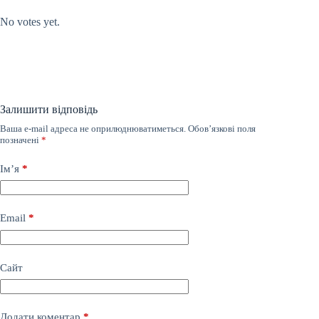
Submit Rating
Rate this item:
No votes yet.
Залишити відповідь
Ваша e-mail адреса не оприлюднюватиметься.
Обов’язкові поля
позначені
*
Ім’я
*
Email
*
Сайт
Додати коментар
*