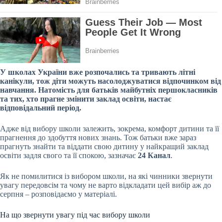
У школах України вже розпочались та тривають літні
канікули, тож діти можуть насолоджуватися відпочинком від
навчання. Натомість для
батьків майбутніх першокласників
та тих, хто прагне змінити заклад освіти, настає
відповідальний період.
Адже від вибору школи залежить, зокрема, комфорт дитини та її
прагнення до здобуття нових знань. Тож батьки вже зараз
прагнуть знайти та віддати свою дитину у найкращий заклад
освіти задля свого та її спокою, зазначає
24 Канал
.
Як не помилитися із вибором школи, на які чинники звернути
увагу передовсім та чому не варто відкладати цей вибір аж до
серпня – розповідаємо у матеріалі.
На що звернути увагу під час вибору школи