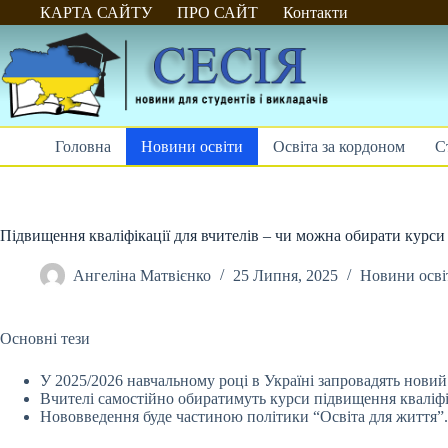
Перейти
КАРТА САЙТУ
ПРО САЙТ
Контакти
до
вмісту
Головна
Новини освіти
Освіта за кордоном
С
Підвищення кваліфікації для вчителів – чи можна обирати курси
Ангеліна Матвієнко
25 Липня, 2025
Новини осві
Основні тези
У 2025/2026 навчальному році в Україні запровадять новий
Вчителі самостійно обиратимуть курси
підвищення кваліфі
Нововведення буде частиною політики “Освіта для життя”.