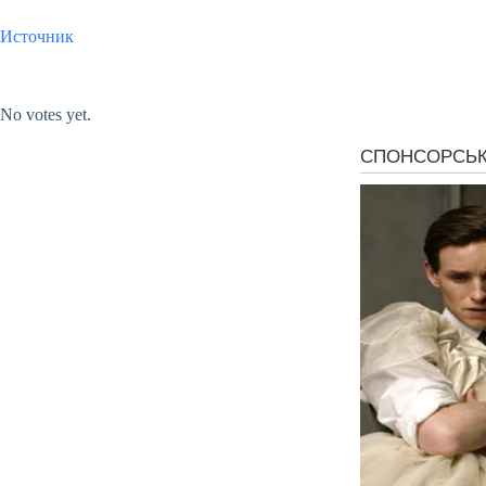
Источник
Submit Rating
Rate this item:
No votes yet.