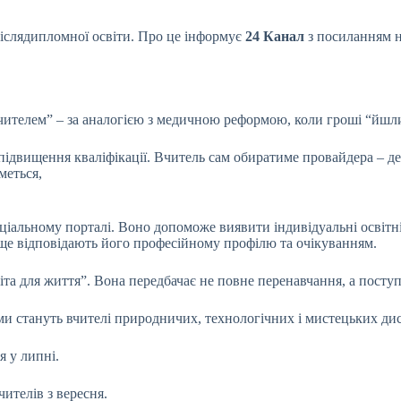
післядипломної освіти. Про це інформує
24 Канал
з
посиланням на
вчителем” – за аналогією з медичною реформою, коли гроші “йшли
а підвищення кваліфікації. Вчитель сам обиратиме провайдера – д
меться,
ціальному порталі. Воно допоможе виявити індивідуальні освітн
аще відповідають його професійному профілю та очікуванням.
іта для життя”. Вона передбачає не повне перенавчання, а посту
ми стануть вчителі природничих, технологічних і мистецьких дис
 у липні.
ителів з вересня.