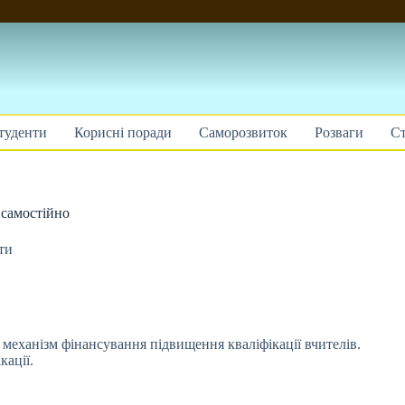
туденти
Корисні поради
Саморозвиток
Розваги
Ст
 самостійно
ти
 механізм фінансування підвищення кваліфікації вчителів.
кації.