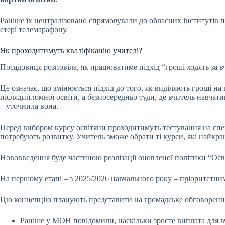
Раніше їх централізовано спрямовували до обласних інститутів 
етері телемарафону.
Як проходитимуть кваліфікацію учителі?
Посадовиця розповіла, як працюватиме підхід “гроші ходять за 
Це означає, що змінюється підхід до того, як виділяють гроші н
післядипломної освіти, а безпосередньо туди, де вчитель навчати
– уточнила вона.
Перед вибором курсу освітяни проходитимуть тестування на спе
потребують розвитку. Учитель зможе обрати ті курси, які найкр
Нововведення буде частиною реалізації оновленої політики “Осв
На першому етапі – з 2025/2026 навчального року – пріоритетни
Цю концепцію планують представити на громадське обговорення
Раніше у МОН повідомили, наскільки зросте виплата для вч