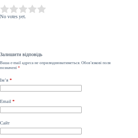
Submit Rating
Rate this item:
No votes yet.
Залишити відповідь
Ваша e-mail адреса не оприлюднюватиметься.
Обов’язкові поля
позначені
*
Ім’я
*
Email
*
Сайт