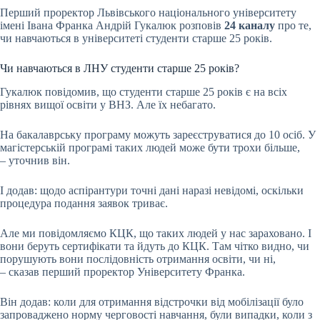
Перший проректор Львівського національного університету
імені Івана Франка Андрій Гукалюк розповів
24 каналу
про те,
чи навчаються в університеті студенти старше 25 років.
Чи навчаються в ЛНУ студенти старше 25 років?
Гукалюк повідомив, що студенти старше 25 років є на всіх
рівнях вищої освіти у ВНЗ. Але їх небагато.
На бакалаврську програму можуть зареєструватися до 10 осіб. У
магістерській програмі таких людей може бути трохи більше,
– уточнив він.
І додав: щодо аспірантури точні дані наразі невідомі, оскільки
процедура подання заявок триває.
Але ми повідомляємо КЦК, що таких людей у нас зараховано. І
вони беруть сертифікати та йдуть до КЦК. Там чітко видно, чи
порушують вони послідовність отримання освіти, чи ні,
– сказав перший проректор Університету Франка.
Він додав: коли для отримання відстрочки від мобілізації було
запроваджено норму черговості навчання, були випадки, коли з