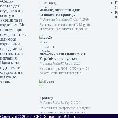
«Сесія» —
П
портал для
С
Чоловік, який шиє одяг,
студентів про
К
називається кравець.
освіту в
и
Ангеліна Матвієнко
Сер 7, 2026
Україні та за
кордоном. Ми
Як зветься ця спеціальність? / Magnific.
Ілюстрація Іноді здається, що всі, хто
пишемо про
займається шиттям, – це просто
саморозвиток,
“швачки”. Проте українська…
ділимося
корисними
порадами та
статтями для
2026-2027 навчальний рік в
навчання.
Україні: чи очікується
Наша мета —
підвищення заробітної плати
Лариса Чабан
Сер 7, 2026
підтримати
вчителів та стипендій з 1
Навчальний рік 2026 – 2027 / фото 24
студентів на
вересня
Каналу Новий навчальний рік в
шляху до
освітніх установах України
знань.
розпочнеться 1 вересня. З…
Кравець
Лариса Чабан
Сер 7, 2026
Як іменувати цю професію? / Magnific.
Ілюстративне фото Часом здається, що
Copyright © 2026 - СЕСІЯ новини. Всі права
всі, хто займається шиттям, – це