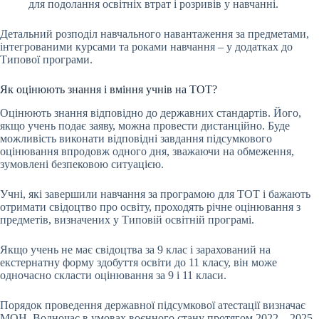
для подолання освітніх втрат і розривів у навчанні.
Детальний розподіл навчального навантаження за предметами,
інтегрованими курсами та роками навчання – у додатках до
Типової програми.
Як оцінюють знання і вміння учнів на ТОТ?
Оцінюють знання відповідно до державних стандартів. Його,
якщо учень подає заяву, можна провести дистанційно. Буде
можливість виконати відповідні завдання підсумкового
оцінювання впродовж одного дня, зважаючи на обмеження,
зумовлені безпековою ситуацією.
Учні, які завершили навчання за програмою для ТОТ і бажають
отримати свідоцтво про освіту, проходять річне оцінювання з
предметів, визначених у Типовій освітній програмі.
Якщо учень не має свідоцтва за 9 клас і зарахований на
екстернатну форму здобуття освіти до 11 класу, він може
одночасно скласти оцінювання за 9 і 11 класи.
Порядок проведення державної підсумкової атестації визначає
МОН. Водночас в умовах воєнного стану протягом 2022 – 2025