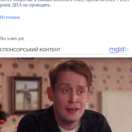
років ДПА не проводять.
Источник
Submit Rating
Rate this item:
No votes yet.