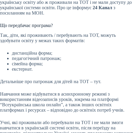
українську освіту або ж проживали на ТОТ і не мали доступу до
української системи освіти. Про це інформує
24 Канал
з
посиланням на МОН.
Що передбачає програма?
Так, діти, які проживають / перебувають на ТОТ, можуть
здобувати освіту у межах таких форматів:
дистанційна форма;
педагогічний патронаж;
сімейна форма;
екстернат.
Детальніше про патронаж для дітей на ТОТ – тут.
Навчання може відбуватися в асинхронному режимі з
використанням відеозаписів уроків, зокрема на платформі
“Всеукраїнська школа онлайн”, а також інших освітніх
платформах і ресурсах – відповідно до освітніх потреб учнів.
Учні, які проживали або перебували на ТОТ і не мали змоги
навчатися в українській системі освіти, після переїзду на