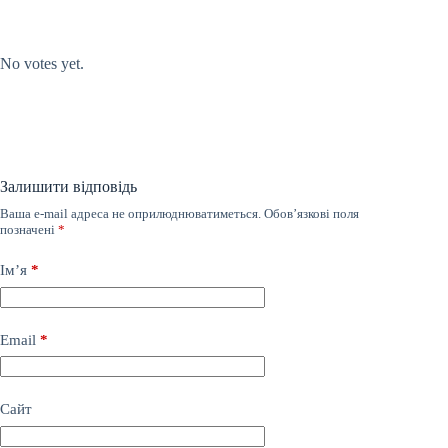
Submit Rating
Rate this item:
No votes yet.
Залишити відповідь
Ваша e-mail адреса не оприлюднюватиметься.
Обов’язкові поля
позначені
*
Ім’я
*
Email
*
Сайт