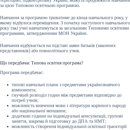
територію, підконтрольну Україні, можуть продовжити навчання
за цією Типовою освітньою програмою.
Навчання за програмою триватиме до кінця навчального року, у
якому відбулося переміщення. З початку наступного навчального
року такі учні навчатимуться за загальними Типовими освітніми
програмами, затвердженими МОН України.
Навчання відбувається на підставі заяви батьків (законних
представників) або повнолітнього учня.
Що передбачає Типова освітня програма?
Програма передбачає:
типові навчальні плани з предметами українознавчого
компонента;
гнучкий розподіл годин між предметами відповідно до
потреб учнів;
можливість вивчення мови і літератури корінного народу
або національної меншини;
додаткові години на індивідуальні консультації, групові
заняття, зокрема й підготовку до ДПА та НМТ;
можливість створення індивідуальної освітньої траєкторії