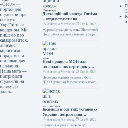
С
«Сесія» —
П
портал для
С
Дистанційний коледж Оптіма
студентів про
К
– куди вступати на
освіту в
и
журналістику після дев’ятого
Ангеліна Матвієнко
Сер 6, 2026
Україні та за
класу
кордоном. Ми
Журналістська діяльність / Shutterstock
Цьогорічна вступна кампанія в Україні
пишемо про
триває. Журналістика є одним із
саморозвиток,
популярних напрямків серед
ділимося
потенційних студентів. Аби…
корисними
порадами та
статтями для
Нові правила МОН для
навчання.
позапланових перевірок у
Наша мета —
школах України
Ангеліна Матвієнко
Сер 6, 2026
підтримати
Перевірка освітніх установ / Фото:
студентів на
ДСЯО (умовно) В українських школах
шляху до
відбудуться несподівані перевірки.
знань.
Міністерство освіти і науки України
оновило правила…
Інспекції в освітніх установах
України: дотримання
санітарних норм
Ангеліна Матвієнко
Сер 6, 2026
Санітарні норми в навчальних