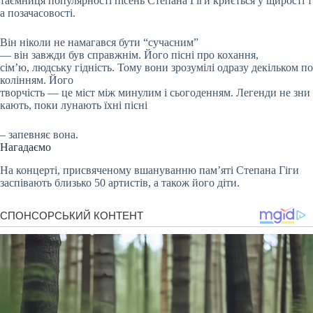
таємниця популярності пісень Степана Гіги криється у щирості т
а позачасовості.
Він ніколи не намагався бути “сучасним”
— він завжди був справжнім. Його пісні про кохання,
сім’ю, людську гідність. Тому вони зрозумілі одразу декільком по
колінням. Його
творчість — це міст між минулим і сьогоденням. Легенди не зни
кають, поки лунають їхні пісні
– запевняє вона.
Нагадаємо
На концерті, присвяченому вшануванню пам’яті Степана Гіги
заспівають близько 50 артистів, а також його діти.