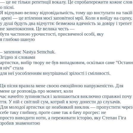
— це не тільки репетиції вокалу. Це спробапережити кожне слов
о пісні.
Я відчуваю велику відповідальність, тому що виступати на такій
арені — це втілення моєї заповітної мрії. Коли я вийду на сцену,
у душі будуть два відчуття: безмежна вдячність за довіру і трепет
не занепокоєння. Це велика честь —
бути частиною урочистості, присвяченої особі, яку
я глибоко шаную
– запевняє Nastya Semchuk.
Згідно зі словами
артистки, вибір твору не був випадковим, оскільки саме “Останн
я ніч” стала
для неї уособленням внутрішньої зрілості і сміливості.
Ця пісня вразила мене своєю емоційною напруженістю. Для
мене це розповідь про момент, коли
час начебто зупиняється і залишаються виключно справжні почу
ття. У ній є світлий сум, котрий я хочу донести до слухачів.
Для молодої артистки це неабиякий виклик — пропустити через
себе таку глибину, проте саме так я бачу прогрес: не
просто виводити ноти, а переживати історію, яку Степан Гіга
зробив знаменитою