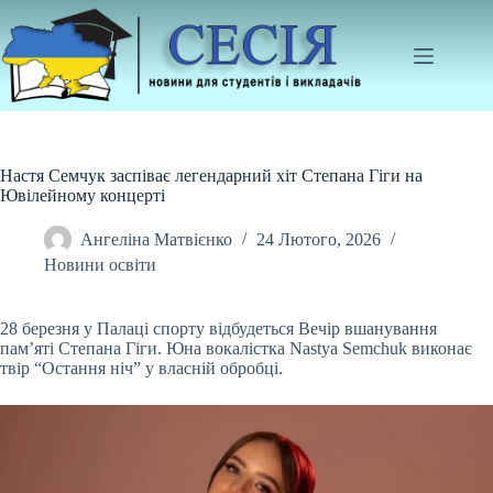
Перейти
до
вмісту
Настя Семчук заспіває легендарний хіт Степана Гіги на
Ювілейному концерті
Ангеліна Матвієнко
24 Лютого, 2026
Новини освіти
28 березня у
Палаці спорту відбудеться Вечір вшанування
пам’яті Степана Гіги. Юна вокалістка Nastya Semchuk виконає
твір “Остання ніч” у власній обробці.