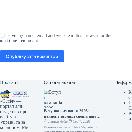
Save my name, email and website in this browser for the
next time I comment.
Опублікувати коментар
Про сайт
Останні новини
Інформ
К
С
«Сесія» —
П
портал для
С
Вступна кампанія 2026:
студентів про
К
найпопулярніші спеціальності
освіту в
и
за державним замовленням
Лариса Чабан
Сер 7, 2026
Україні та за
кордоном. Ми
Вступна кампанія 2026 / Magnific В