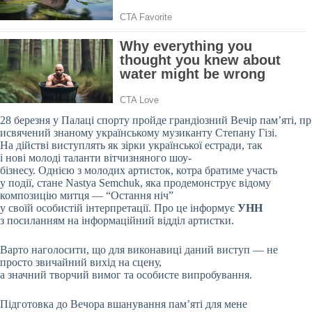
28 березня у Палаці спорту пройде грандіозний Вечір пам’яті, пр
исвячений знаному українському музиканту Степану Гізі.
На дійстві виступлять як зірки української естради, так
і нові молоді таланти вітчизняного шоу-
бізнесу. Однією з молодих артисток, котра братиме участь
у події, стане Nastya Semchuk, яка продемонструє відому
композицію митця — “Остання ніч”
у своїй особистій інтерпретації. Про це інформує
УНН
з посиланням на інформаційний відділ артистки.
Варто наголосити, що для виконавиці даний виступ — не
просто звичайний вихід на сцену,
а значний творчий вимог та особисте випробування.
Підготовка до Вечора вшанування памʼяті для мене