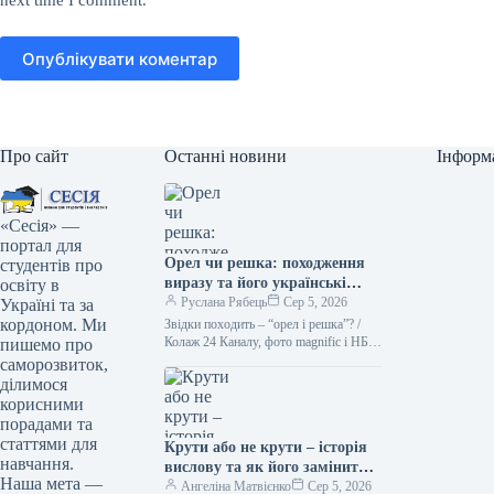
next time I comment.
Опублікувати коментар
Про сайт
Останні новини
Інформ
«Сесія» —
портал для
Орел чи решка: походження
студентів про
виразу та його українські
освіту в
синоніми Походження вислову
Руслана Рябець
Сер 5, 2026
Україні та за
“орел чи решка” тісно
кордоном. Ми
Звідки походить – “орел і решка”? /
пов’язане з давньою
Колаж 24 Каналу, фото magnific і НБУ
пишемо про
Кинути монету – найлегший спосіб
традицією підкидати монету
саморозвиток,
зробити…
для прийняття рішення. На
ділимося
одній стороні монети, як
корисними
правило, зображували орла, а
порадами та
на іншій – герб держави або
статтями для
Крути або не крути – історія
інший символ. Таким чином,
навчання.
вислову та як його замінити
“орел” і “решка” стали
Наша мета —
українською
Ангеліна Матвієнко
Сер 5, 2026