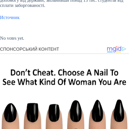
допомогу від держави, звільнивши понад 13 тис. студентів від
сплати заборгованості.
Источник
Submit Rating
Rate this item:
No votes yet.