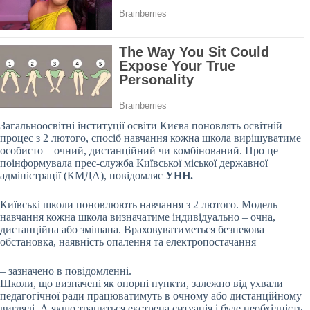
Загальноосвітні інституції освіти Києва поновлять освітній
процес з 2 лютого, спосіб навчання кожна школа вирішуватиме
особисто – очний, дистанційний чи комбінований. Про це
поінформувала прес-служба Київської міської державної
адміністрації (КМДА), повідомляє
УНН.
Київські школи поновлюють навчання з 2 лютого. Модель
навчання кожна школа визначатиме індивідуально – очна,
дистанційна або змішана. Враховуватиметься безпекова
обстановка, наявність опалення та електропостачання
– зазначено в повідомленні.
Школи, що визначені як опорні пункти, залежно від ухвали
педагогічної ради працюватимуть в очному або дистанційному
вигляді. А якщо трапиться екстрена ситуація і буде необхідність