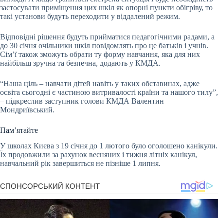
застосувати приміщення цих шкіл як опорні пункти обігріву, то
такі установи будуть переходити у віддалений режим.
Відповідні рішення будуть прийматися педагогічними радами, а
до 30 січня очільники шкіл повідомлять про це батьків і учнів.
Сім’ї також зможуть обрати ту форму навчання, яка для них
найбільш зручна та безпечна, додають у КМДА.
“Наша ціль – навчати дітей навіть у таких обставинах, адже
освіта сьогодні є частиною витривалості країни та нашого тилу”,
– підкреслив заступник голови КМДА Валентин
Мондриївський.
Пам’ятайте
У школах Києва з 19 січня до 1 лютого було оголошено канікули.
Їх продовжили за рахунок весняних і тижня літніх канікул,
навчальний рік завершиться не пізніше 1 липня.