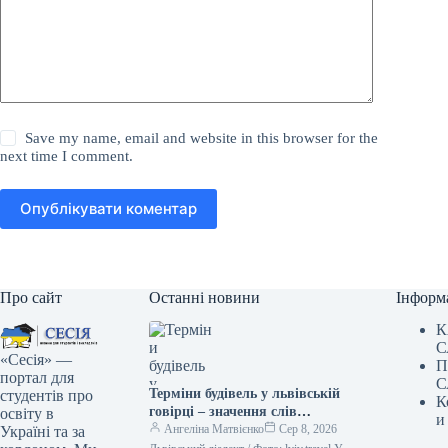
Save my name, email and website in this browser for the
next time I comment.
Опублікувати коментар
Про сайт
Останні новини
Інформ
К
С
«Сесія» —
П
портал для
С
Терміни будівель у львівській
студентів про
К
говірці – значення слів
освіту в
и
“двірець”, “креденс”,
Ангеліна Матвієнко
Сер 8, 2026
Україні та за
“кнайпа”