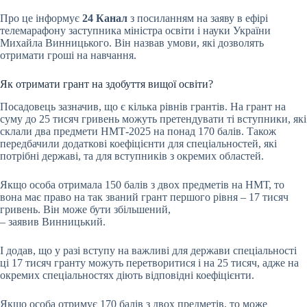
Про це інформує
24 Канал
з посиланням на заяву в ефірі
телемарафону заступника міністра освіти і науки України
Михайла Винницького. Він назвав умови, які дозволять
отримати гроші на навчання.
Як отримати грант на здобуття вищої освіти?
Посадовець зазначив, що є кілька рівнів грантів. На грант на
суму до 25 тисяч гривень можуть претендувати ті вступники, які
склали два предмети НМТ-2025 на понад 170 балів. Також
передбачили додаткові коефіцієнти для спеціальностей, які
потрібні державі, та для вступників з окремих областей.
Якщо особа отримала 150 балів з двох предметів на НМТ, то
вона має право на так званий грант першого рівня – 17 тисяч
гривень. Він може бути збільшений,
– заявив Винницький.
І додав, що у разі вступу на важливі для держави спеціальності
ці 17 тисяч гранту можуть перетворитися і на 25 тисяч, адже на
окремих спеціальностях діють відповідні коефіцієнти.
Якщо особа отримує 170 балів з двох предметів, то може