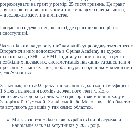
розраховувати на грант у розмірі 25 тисяч гривень. Це грант
другого рівня й він доступний тільки на деякі спеціальності,
– продовжив заступник міністра.
І додав, що є деякі спеціальності, де грант першого рівня
недоступний.
Часто підготовка до вступної кампанії супроводжується стресом.
Впоратися з ним допоможуть в Optima Academy на курсах
підготовки до ЗНО та НМТ. Індивідуальний підхід, акцент на
необхідних предметах, систематизація навчання та заповнення
прогалин у знаннях – все, щоб абітурієнт був цілком впевнений
у своїх знаннях.
Зазначимо, що з 2025 року запровадили додатковий коефіцієнт
1,5 для визначення розміру державного гранту. Його
застосовують до вступників, які цьогоріч закінчили школу в
Запорізькій, Сумській, Харківській або Миколаївській областях
та вступають до вишів у тих самих областях.
Ми також розповідали, які українські виші отримали
найбільше заяв від вступників у 2025 році.