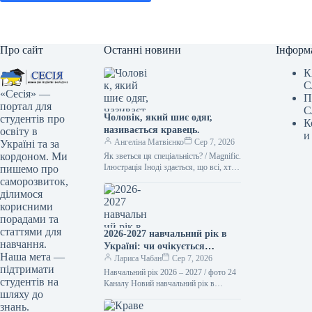
Про сайт
Останні новини
Інформ
К
С
«Сесія» —
П
портал для
С
Чоловік, який шиє одяг,
студентів про
К
називається кравець.
освіту в
и
Ангеліна Матвієнко
Сер 7, 2026
Україні та за
кордоном. Ми
Як зветься ця спеціальність? / Magnific.
Ілюстрація Іноді здається, що всі, хто
пишемо про
займається шиттям, – це просто
саморозвиток,
“швачки”. Проте українська…
ділимося
корисними
порадами та
статтями для
2026-2027 навчальний рік в
навчання.
Україні: чи очікується
Наша мета —
підвищення заробітної плати
Лариса Чабан
Сер 7, 2026
підтримати
вчителів та стипендій з 1
Навчальний рік 2026 – 2027 / фото 24
студентів на
вересня
Каналу Новий навчальний рік в
шляху до
освітніх установах України
знань.
розпочнеться 1 вересня. З…