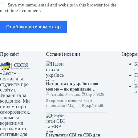
Save my name, email and website in this browser for the
next time I comment.
Опублікувати коментар
Про сайт
Останні новини
Інформ
К
С
«Сесія» —
П
портал для
С
Назви птахів українською
студентів про
К
мовою – як правильно
освіту в
и
назвати лелеку, зозулю,
Ангеліна Матвієнко
Сер 9, 2026
Україні та за
очеретянку
кордоном. Ми
Як правильно називати птахів
українською / Magnific В українській
пишемо про
мові існує чимало милозвучних слів.
саморозвиток,
Тому не варто “забруднювати” своє
ділимося
мовлення…
корисними
порадами та
статтями для
Результати ЄВІ та ЄВВ для