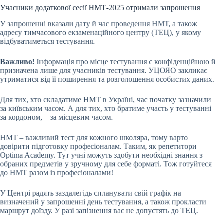
Учасники додаткової сесії НМТ-2025 отримали запрошення
У запрошенні вказали дату й час проведення НМТ, а також
адресу тимчасового екзаменаційного центру (ТЕЦ), у якому
відбуватиметься тестування.
Важливо!
Інформація про місце тестування є конфіденційною й
призначена лише для учасників тестування. УЦОЯО закликає
утриматися від її поширення та розголошення особистих даних.
Для тих, хто складатиме НМТ в Україні, час початку зазначили
за київським часом. А для тих, хто братиме участь у тестуванні
за кордоном, – за місцевим часом.
НМТ – важливий тест для кожного школяра, тому варто
довірити підготовку професіоналам. Таким, як репетитори
Optima Academy. Тут учні можуть здобути необхідні знання з
обраних предметів у зручному для себе форматі. Тож готуйтеся
до НМТ разом із професіоналами!
У Центрі радять заздалегідь спланувати свій графік на
визначений у запрошенні день тестування, а також прокласти
маршрут доїзду. У разі запізнення вас не допустять до ТЕЦ.