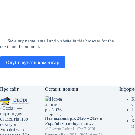
Save my name, email and website in this browser for the
next time I comment.
Опублікувати коментар
Про сайт
Останні новини
Інформ
К
С
«Сесія» —
П
портал для
С
Навчальний рік 2026 – 2027 в
студентів про
К
Україні: чи очікується
освіту в
и
підвищення зарплат
Руслана Рябець
Сер 7, 2026
Україні та за
педагогам та стипендій від