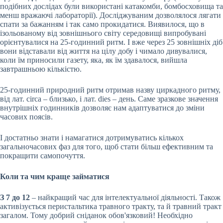
подібних дослідах були використані катакомби, бомбосховища та
менш вражаючі лабораторії). Досліджуваним дозволялося лягати
спати за бажанням і так само прокидатися. Виявилося, що в
ізольованому від зовнішнього світу середовищі випробувані
орієнтувалися на 25-годинний ритм. І вже через 25 зовнішніх діб
вони відставали від життя на цілу добу і чимало дивувалися,
коли їм приносили газету, яка, як їм здавалося, вийшла
завтрашньою кількістю.
25-годинний природний ритм отримав назву циркадного ритму,
від лат. circa – близько, і лат. dies – день. Саме зразкове значення
внутрішніх годинників дозволяє нам адаптуватися до зміни
часових поясів.
І достатньо знати і намагатися дотримуватись кількох
загальночасових фаз для того, щоб стати більш ефективним та
покращити самопочуття.
Коли та чим краще займатися
З 7 до 12
– найкращий час для інтелектуальної діяльності. Також
активізується перистальтика травного тракту, та й травний тракт
загалом. Тому добрий сніданок обов'язковий! Необхідно