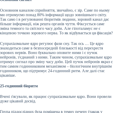
Основним каналом сприйняття, звичайно, є зір. Саме по ньому
ми отримуємо понад 80% інформації щодо зовнішнього світу.
Так само і в регулюванні біоритмів людини, зоровий канал дає
більше інформації, ніж решта органів чуття. Фіксується саме
зміна темного та світлого часу доби. Але гіпоталамус не є
кінцевою точкою зорового нерва. То як відбувається ця фіксація?
Супрахіазмальне ядро регулює фази сну. Так ось … Це ядро
знаходиться саме в безпосередній близькості від перехрестя
зорових нервів. Воно буквально оповите ними і є пучок
нейронів, з'єднаний з ними. Таким чином, супрахіазмальне ядро
отримує сигнал про зміну часу доби. Цей пучок нейронів якраз є
тим самим годинниковим механізмом – біологічним внутрішнім
годинником, що підтримує 24-годинний ритм. Але далі стає
цікавіше.
25-годинний біоритм
Вчені з'ясували, як працює супрахіазмальне ядро. Вони провели
дуже цікавий досвід.
Група піддослідних була поміщена в темну печеру (також у