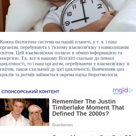
Кожна біологічна система на нашій планеті, у т. ч. і наш
організм, перебувають у тісному взаємозв'язку з навколишнім
світом. Цей взаємозв'язок полягає в обміні інформацією та
енергією. Т.к. все в нашому Всесвіті схильне до певної
циклічності, то і наш організм, перебуваючи у взаємозв'язку зі
світом, також схильний до цієї циклічності. Вивченням цих
циклів та ритмів займається окрема наука біоритмологія.