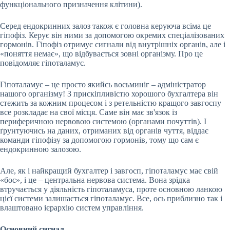
функціонального призначення клітини).
Серед ендокринних залоз також є головна керуюча всіма це
гіпофіз. Керує він ними за допомогою окремих спеціалізованих
гормонів. Гіпофіз отримує сигнали від внутрішніх органів, але і
«поняття немає», що відбувається зовні організму. Про це
повідомляє гіпоталамус.
Гіпоталамус – це просто якийсь восьминіг – адміністратор
нашого організму! З прискіпливістю хорошого бухгалтера він
стежить за кожним процесом і з ретельністю кращого завгоспу
все розкладає на свої місця. Саме він має зв'язок із
периферичною нервовою системою (органами почуттів). І
ґрунтуючись на даних, отриманих від органів чуття, віддає
команди гіпофізу за допомогою гормонів, тому що сам є
ендокринною залозою.
Але, як і найкращий бухгалтер і завгосп, гіпоталамус має свій
«бос», і це – центральна нервова система. Вона зрідка
втручається у діяльність гіпоталамуса, проте основною ланкою
цієї системи залишається гіпоталамус. Все, ось приблизно так і
влаштовано ієрархію систем управління.
Основний сигнал