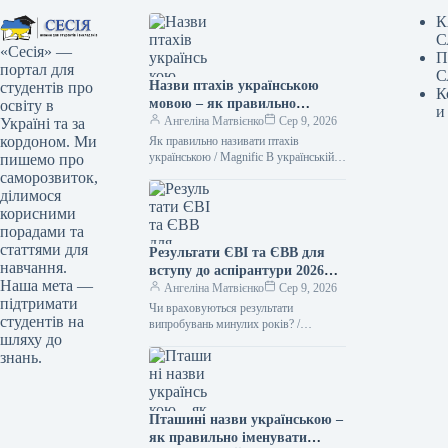
К
С
«Сесія» —
П
портал для
С
Назви птахів українською
студентів про
К
мовою – як правильно
освіту в
и
назвати лелеку, зозулю,
Ангеліна Матвієнко
Сер 9, 2026
Україні та за
очеретянку
кордоном. Ми
Як правильно називати птахів
українською / Magnific В українській
пишемо про
мові існує чимало милозвучних слів.
саморозвиток,
Тому не варто “забруднювати” своє
ділимося
мовлення…
корисними
порадами та
статтями для
Результати ЄВІ та ЄВВ для
навчання.
вступу до аспірантури 2026
Наша мета —
року
Ангеліна Матвієнко
Сер 9, 2026
підтримати
Чи враховуються результати
студентів на
випробувань минулих років? /
шляху до
Мagnific. Ілюстративне фото
знань.
Поширене запитання серед абітурієнтів
до аспірантури: чи необхідно щорічно
проходити
Пташині назви українською –
як правильно іменувати