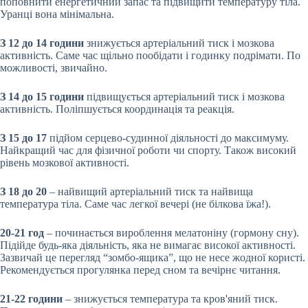
поповнити енергетичний запас та підвищити температуру тіла.
Уранці вона мінімальна.
З 12 до 14 години
знижується артеріальний тиск і мозкова
активність. Саме час щільно пообідати і годинку подрімати. По
можливості, звичайно.
З 14 до 15 години
підвищується артеріальний тиск і мозкова
активність. Поліпшується координація та реакція.
З 15 до 17
підйом серцево-судинної діяльності до максимуму.
Найкращий час для фізичної роботи чи спорту. Також високий
рівень мозкової активності.
З 18 до 20
– найвищий артеріальний тиск та найвища
температура тіла. Саме час легкої вечері (не білкова їжа!).
20-21 год
– починається вироблення мелатоніну (гормону сну).
Підійде будь-яка діяльність, яка не вимагає високої активності.
Зазвичай це перегляд “зомбо-ящика”, що не несе жодної користі.
Рекомендується прогулянка перед сном та вечірнє читання.
21-22 години
– знижується температура та кров'яний тиск.