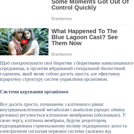
Щоб синхронізувати свої біоритми з біоритмами навколишнього
середовища, в
організм вбудований спеціальний біологічний
годинник, який являє собою досить просту, але ефективну
ієрархічну структуру систем управління організмом.
Системи керування організмом
Все досить просто, починаючи з клітинного рівня:
внутрішньоклітинний метаболізм і анаболізм (процес обміну
речовин) регулюється клітинною мембраною (оболонкою). У
свою чергу, клітинна мембрана, будучи рецептором,
підпорядкована гормональному впливу ендокринних залоз та
електричним сигналам нервової системи (залежно від