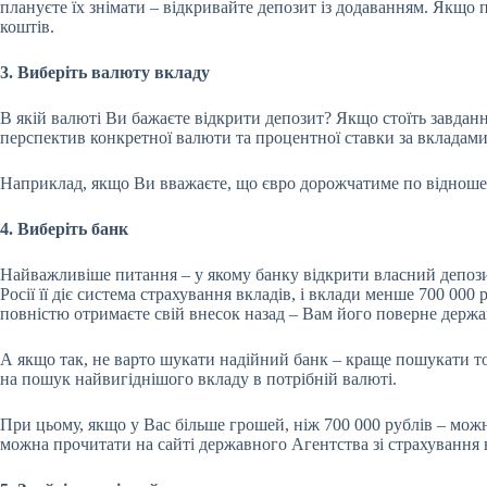
плануєте їх знімати – відкривайте депозит із додаванням. Якщо п
коштів.
3. Виберіть валюту вкладу
В якій валюті Ви бажаєте відкрити депозит? Якщо стоїть завдан
перспектив конкретної валюти та процентної ставки за вкладами 
Наприклад, якщо Ви вважаєте, що євро дорожчатиме по відношенню
4. Виберіть банк
Найважливіше питання – у якому банку відкрити власний депозит
Росії її діє система страхування вкладів, і вклади менше 700 00
повністю отримаєте свій внесок назад – Вам його поверне держав
А якщо так, не варто шукати надійний банк – краще пошукати т
на пошук найвигіднішого вкладу в потрібній валюті.
При цьому, якщо у Вас більше грошей, ніж 700 000 рублів – можн
можна прочитати на сайті державного Агентства зі страхування 