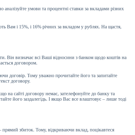
о аналізуйте умови та процентні ставки за вкладами різних
ють Вам і 15%, і 16% річних за вкладом у рублях. На щастя,
ти. Він визначає всі Ваші відносини з банком щодо коштів на
чається договором.
уючи договір. Тому уважно прочитайте його та запитайте
текст договору.
кщо на сайті договору немає, зателефонуйте до банку та
йте його заздалегідь. І якщо Вас все влаштовує – лише тоді
 – прямий збиток. Тому, відкриваючи вклад, поцікавтеся