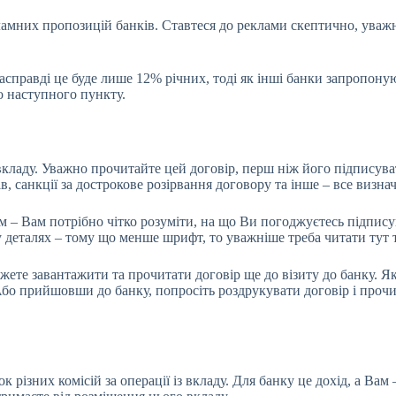
амних пропозицій банків. Ставтеся до реклами скептично, уважн
насправді це буде лише 12% річних, тоді як інші банки запропону
о наступного пункту.
вкладу. Уважно прочитайте цей договір, перш ніж його підписува
, санкції за дострокове розірвання договору та інше – все визна
м – Вам потрібно чітко розуміти, на що Ви погоджуєтесь підпис
у деталях – тому що менше шрифт, то уважніше треба читати тут 
ожете завантажити та прочитати договір ще до візиту до банку. Я
о прийшовши до банку, попросіть роздрукувати договір і прочита
різних комісій за операції із вкладу. Для банку це дохід, а Вам