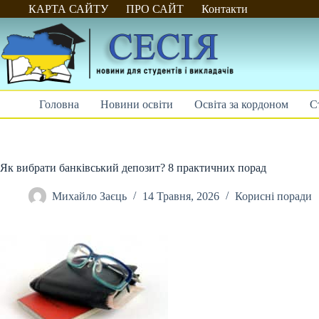
Перейти
КАРТА САЙТУ
ПРО САЙТ
Контакти
до
вмісту
Головна
Новини освіти
Освіта за кордоном
С
Як вибрати банківський депозит? 8 практичних порад
Михайло Заєць
14 Травня, 2026
Корисні поради