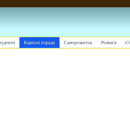
туденти
Корисні поради
Саморозвиток
Розваги
Ст