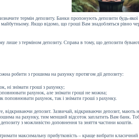
начите термін депозиту. Банки пропонують депозити будь-якої тер
у майбутньому. Якщо відомо, що гроші Вам знадобляться рівно чер
у лише з терміном депозиту. Справа в тому, що депозити бувають 
можна робити з грошима на рахунку протягом дії депозиту:
к, ні знімати гроші з рахунку;
оповнювати рахунок, але знімати гроші не можна;
к поповнювати рахунок, так і знімати гроші з рахунку.
е, відкриваючи депозит. Зазвичай, відкриваючи депозит, мають на
рошима на рахунку, тим менший відсоток заплатить Вам банк. То
 депозиту з можливістю доповнення та зняття частини коштів.
отримати максимальну прибутковість – краще вибрати класичний 