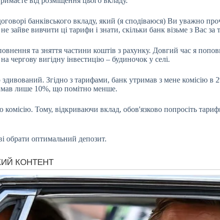
тримаєте від розміщення цього вкладу.
 договорі банківського вкладу, який (я сподіваюся) Ви уважно пр
е зайве вивчити ці тарифи і знати, скільки банк візьме з Вас за 
повнення та зняття частини коштів з рахунку. Довгий час я попо
на чергову вигідну інвестицію – будиночок у селі.
 здивований. Згідно з тарифами, банк утримав з мене комісію в 2
римав лише 10%, що помітно менше.
 комісію. Тому, відкриваючи вклад, обов'язково попросіть тарифи
ві обрати оптимальний депозит.