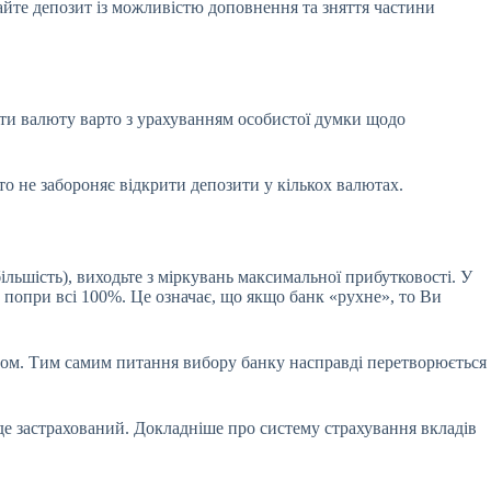
ирайте депозит із можливістю доповнення та зняття частини
ати валюту варто з урахуванням особистої думки щодо
о не забороняє відкрити депозити у кількох валютах.
льшість), виходьте з міркувань максимальної прибутковості. У
ю, попри всі 100%. Це означає, що якщо банк «рухне», то Ви
дом. Тим самим питання вибору банку насправді перетворюється
уде застрахований. Докладніше про систему страхування вкладів