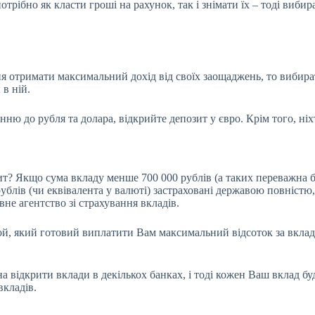
отрібно як класти гроші на рахунок, так і знімати їх – тоді виб
ня отримати максимальний дохід від своїх заощаджень, то вибир
в ній.
 до рубля та долара, відкрийте депозит у євро. Крім того, ніхт
? Якщо сума вкладу менше 700 000 рублів (а таких переважна бі
0 рублів (чи еквівалента у валюті) застраховані державою повніст
не агентство зі страхування вкладів.
ой, який готовий виплатити Вам максимальний відсоток за вкла
а відкрити вклади в декількох банках, і тоді кожен Ваш вклад б
вкладів.