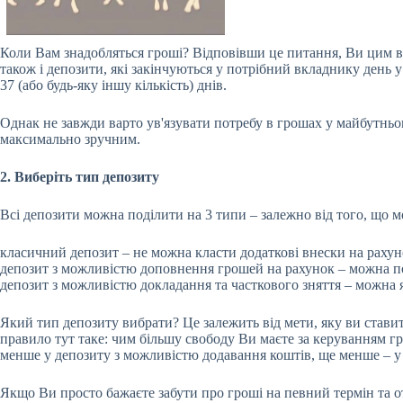
Коли Вам знадобляться гроші? Відповівши це питання, Ви цим виз
також і депозити, які закінчуються у потрібний вкладнику день 
37 (або будь-яку іншу кількість) днів.
Однак не завжди варто ув'язувати потребу в грошах у майбутньом
максимально зручним.
2. Виберіть тип депозиту
Всі депозити можна поділити на 3 типи – залежно від того, що 
класичний депозит – не можна класти додаткові внески на рахуно
депозит з можливістю доповнення грошей на рахунок – можна п
депозит з можливістю докладання та часткового зняття – можна я
Який тип депозиту вибрати? Це залежить від мети, яку ви ставит
правило тут таке: чим більшу свободу Ви маєте за керуванням г
менше у депозиту з можливістю додавання коштів, ще менше – у
Якщо Ви просто бажаєте забути про гроші на певний термін та 