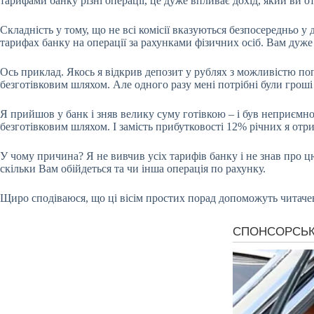
тарифами банку різні операції, це дуже впливає дохід, який ви о
Складність у тому, що не всі комісії вказуються безпосередньо у
тарифах банку на операції за рахунками фізичних осіб. Вам дуже н
Ось приклад. Якось я відкрив депозит у рублях з можливістю по
безготівковим шляхом. Але одного разу мені потрібні були гроші 
Я прийшов у банк і зняв велику суму готівкою – і був неприємно
безготівковим шляхом. І замість прибутковості 12% річних я от
У чому причина? Я не вивчив усіх тарифів банку і не знав про цю
скільки Вам обійдеться та чи інша операція по рахунку.
Щиро сподіваюся, що ці вісім простих порад допоможуть читаче