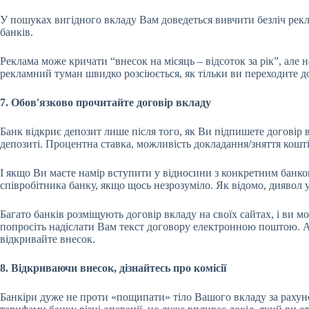
У пошуках вигідного вкладу Вам доведеться вивчити безліч рекл
банків.
Реклама може кричати “внесок на місяць – відсоток за рік”, але 
рекламний туман швидко розсіюється, як тільки ви переходите д
7. Обов'язково прочитайте договір вкладу
Банк відкриє депозит лише після того, як Ви підпишете договір 
депозиті. Процентна ставка, можливість докладання/зняття коштів
І якщо Ви маєте намір вступити у відносини з конкретним банко
співробітника банку, якщо щось незрозуміло. Як відомо, диявол 
Багато банків розміщують договір вкладу на своїх сайтах, і ви м
попросіть надіслати Вам текст договору електронною поштою. Аб
відкривайте внесок.
8. Відкриваючи внесок, дізнайтесь про комісії
Банкіри дуже не проти «пощипати» тіло Вашого вкладу за рахунок 