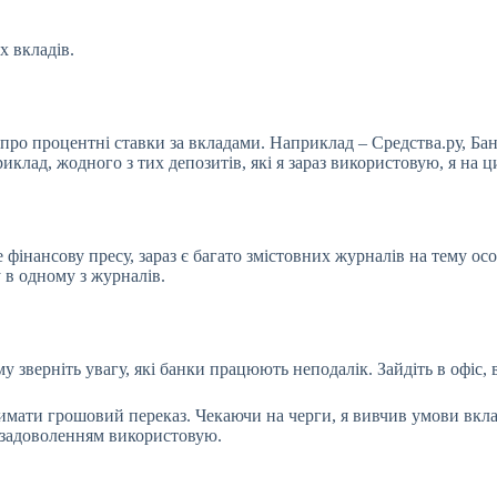
х вкладів.
 про процентні ставки за вкладами. Наприклад – Средства.ру, Ба
риклад, жодного з тих депозитів, які я зараз використовую, я на 
 фінансову пресу, зараз є багато змістовних журналів на тему осо
 в одному з журналів.
у зверніть увагу, які банки працюють неподалік. Зайдіть в офіс, 
римати грошовий переказ. Чекаючи на черги, я вивчив умови вк
із задоволенням використовую.