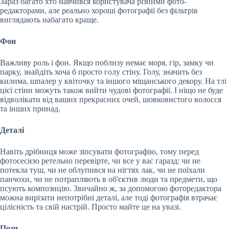
Зараз багато хто навчився користувача різними фото-
редакторами, але реально хороші фотографії без фільтрів
виглядають набагато краще.
Фон
Важливу роль і фон. Якщо поблизу немає моря, гір, замку чи
парку, знайдіть хоча б просто голу стіну. Голу, значить без
килима, шпалер у квіточку та іншого міщанського декору. На тлі
цієї стіни можуть також вийти чудові фотографії. І ніщо не буде
відволікати від ваших прекрасних очей, шовковистого волосся
та інших принад.
Деталі
Навіть дрібниця може зіпсувати фотографію, тому перед
фотосесією ретельно перевірте, чи все у вас гаразд: чи не
потекла туш, чи не облупився на нігтях лак, чи не поїхали
панчохи, чи не потрапляють в об'єктив люди та предмети, що
псують композицію. Звичайно ж, за допомогою фоторедактора
можна вирізати непотрібні деталі, але тоді фотографія втрачає
цілісність та свій настрій. Просто майте це на увазі.
Пози