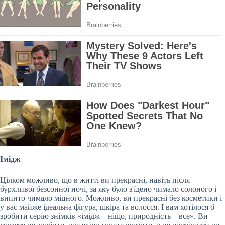
Імідж
Цілком можливо, що в житті ви прекрасні, навіть після
бурхливої безсонної ночі, за яку було з'їдено чимало солоного і
випито чимало міцного. Можливо, ви прекрасні без косметики і
у вас майже ідеальна фігура, шкіра та волосся. І вам хотілося б
зробити серію знімків «імідж – ніщо, природність – все». Ви