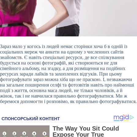
Зараз мало у когось із людей немає сторінки хоча б в одній із
соціальних мереж чи анкети на одному з численних сайтів
знайомств. Є навіть спеціальні ресурси, де все спілкування
будується на основі фотографій, які створюються не для
сімейного альбому, на згадку, а для розміщення на подібних
ресурсах заради лайків та захоплених відгуків. При цьому
фотографувати зараз можна хіба що не праскою. І, незважаючи
на загальне поширення селфі та фотозвітів навіть про найменші
події з життя, основна маса
людей, не тільки чоловіків, а й
жінок, так і не навчилася правильно фотографуватися. Ми ж
беремося допомогти і розповімо, як правильно фотографуватися.