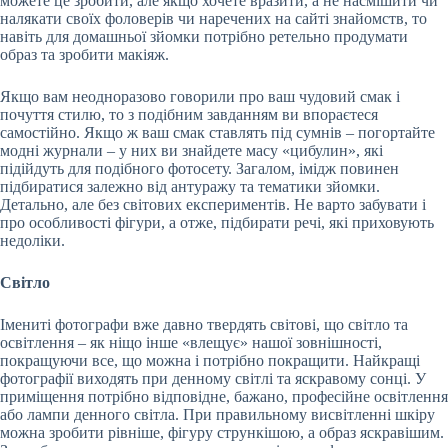
можете це зробити, але якщо хочете вразити, а не насмішити чи
налякати своїх фоловерів чи наречених на сайті знайомств, то
навіть для домашньої зйомки потрібно ретельно продумати
образ та зробити макіяж.
Якщо вам неодноразово говорили про ваш чудовий смак і
почуття стилю, то з подібним завданням ви впораєтеся
самостійно. Якщо ж ваш смак ставлять під сумнів – погортайте
модні журнали – у них ви знайдете масу «цибулин», які
підійдуть для подібного фотосету. Загалом, імідж повинен
підбиратися залежно від антуражу та тематики зйомки.
Детально, але без світових експериментів. Не варто забувати і
про особливості фігури, а отже, підбирати речі, які приховують
недоліки.
Світло
Імениті фотографи вже давно твердять світові, що світло та
освітлення – як ніщо інше «влещує» нашої зовнішності,
покращуючи все, що можна і потрібно покращити. Найкращі
фотографії виходять при денному світлі та яскравому сонці. У
приміщення потрібно відповідне, бажано, професійне освітлення
або лампи денного світла. При правильному висвітленні шкіру
можна зробити рівніше, фігуру стрункішою, а образ яскравішим.