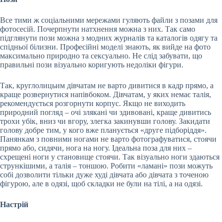
Все тими ж соціальними мережами гуляють файли з позами для
фотосесій. Почерпнути натхнення можна з них. Так само
підглянути пози можна з модних журналів та каталогів одягу та
спідньої білизни. Професійні моделі знають, як вийде на фото
максимально природно та сексуально. Не слід забувати, що
правильні пози візуально коригують недоліки фігури.
Так, круглолицьим дівчатам не варто дивитися в кадр прямо, а
краще розвернутися напівбоком. Дівчатам, у яких немає талія,
рекомендується розгорнути корпус. Якщо не виходить
природний погляд – очі злякані чи здивовані, краще дивитись
трохи убік, вниз чи вгору, злегка закинувши голову. Закидати
голову добре тим, у кого вже планується «друге підборіддя».
Панянкам з повними ногами не варто фотографуватися, стоячи
прямо або, сидячи, нога на ногу. Ідеальна поза для них –
схрещені ноги у становище стоячи. Так візуально ноги здаються
стрункішими, а талія – тоншою. Робити «ламані» пози можуть
собі дозволити тільки дуже худі дівчата або дівчата з точеною
фігурою, але в одязі, щоб складки не були на тілі, а на одязі.
Настрій