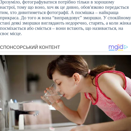
Зрозуміло, фотографуватися потрібно тільки в хорошому
настрої, тому що воно, хоч як це дивно, обов'язково передасться
тим, хто дивитиметься фотографії. А посмішка – найкраща
прикраса. До того ж вона “виправдовує” зморшки. У спокійному
стані деякі зморшки виглядають недоречно, старять, а коли жінка
посміхається або сміється – вони встають, що називається, на
своє місце.