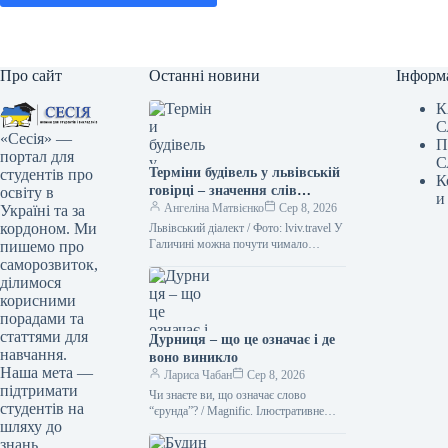
Про сайт
Останні новини
Інформ
К
С
«Сесія» —
П
портал для
С
Терміни будівель у львівській
студентів про
К
говірці – значення слів
освіту в
и
“двірець”, “креденс”,
Ангеліна Матвієнко
Сер 8, 2026
Україні та за
“кнайпа”
кордоном. Ми
Львівський діалект / Фото: lviv.travel У
Галичині можна почути чимало
пишемо про
цікавих слів. Деякі з них можуть
саморозвиток,
спантеличити навіть досвідченого
ділимося
мандрівника.…
корисними
порадами та
статтями для
Дурниця – що це означає і де
навчання.
воно виникло
Наша мета —
Лариса Чабан
Сер 8, 2026
підтримати
Чи знаєте ви, що означає слово
студентів на
“єрунда”? / Magnific. Ілюстративне
шляху до
фото Іноді історія походження слова
знань.
виявляється цікавішою за його