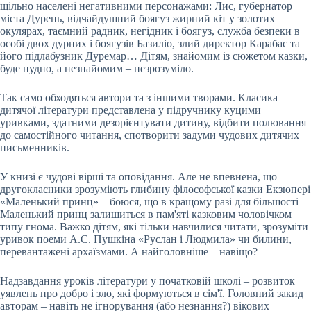
щільно населені негативними персонажами: Лис, губернатор
міста Дурень, відчайдушний боягуз жирний кіт у золотих
окулярах, таємний радник, негідник і боягуз, служба безпеки в
особі двох дурних і боягузів Базиліо, злий директор Карабас та
його підлабузник Дуремар… Дітям, знайомим із сюжетом казки,
буде нудно, а незнайомим – незрозуміло.
Так само обходяться автори та з іншими творами. Класика
дитячої літератури представлена у підручнику куцими
уривками, здатними дезорієнтувати дитину, відбити полювання
до самостійного читання, спотворити задуми чудових дитячих
письменників.
У книзі є чудові вірші та оповідання. Але не впевнена, що
другокласники зрозуміють глибину філософської казки Екзюпері
«Маленький принц» – боюся, що в кращому разі для більшості
Маленький принц залишиться в пам'яті казковим чоловічком
типу гнома. Важко дітям, які тільки навчилися читати, зрозуміти
уривок поеми А.С. Пушкіна «Руслан і Людмила» чи билини,
перевантажені архаїзмами. А найголовніше – навіщо?
Надзавдання уроків літератури у початковій школі – розвиток
уявлень про добро і зло, які формуються в сім'ї. Головний закид
авторам – навіть не ігнорування (або незнання?) вікових