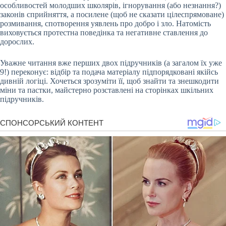
особливостей молодших школярів, ігнорування (або незнання?)
законів сприйняття, а посилене (щоб не сказати цілеспрямоване)
розмивання, спотворення уявлень про добро і зло. Натомість
виховується протестна поведінка та негативне ставлення до
дорослих.
Уважне читання вже перших двох підручників (а загалом їх уже
9!) переконує: відбір та подача матеріалу підпорядковані якійсь
дивній логіці. Хочеться зрозуміти її, щоб знайти та знешкодити
міни та пастки, майстерно розставлені на сторінках шкільних
підручників.