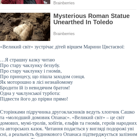
«Великий світ» зустрічає дітей віршем Марини Цвєтаєвої:
…Я страшну казку читаю
Про стару чаклунку беззубу.
Про стару чаклунку і гномів,
Про принцесу, що пішла заходом сонця.
Як моторошно в лісі незнайомому
Бродити їй із невидячим братом!
Одна у чаклунської турбота:
Підвести його до прірви прямо!
Сторінками підручника другокласників ведуть хлопчик Сашко
та «молодший домовик Опанас». «Великий світ» – це світ
домових, мумі-тролів, хобітів, ельфів та гномів, героїв народних
та авторських казок. Читання подається у вигляді подорожі уві
сні, а реальність будинкового Опанаса підтверджується залізним