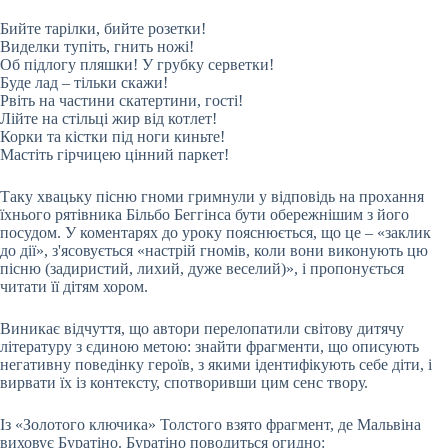
Бийте тарілки, бийте розетки!
Виделки тупіть, гнить ножі!
Об підлогу пляшки! У грубку серветки!
Буде лад – тільки скажи!
Рвіть на частини скатертини, гості!
Лійте на стільці жир від котлет!
Корки та кістки під ноги киньте!
Мастіть гірчицею цінний паркет!
Таку хвацьку пісню гноми гримнули у відповідь на прохання
їхнього рятівника Більбо Беггінса бути обережнішим з його
посудом. У коментарях до уроку пояснюється, що це – «заклик
до дії», з'ясовується «настрій гномів, коли вони виконують цю
пісню (задиристий, лихий, дуже веселий)», і пропонується
читати її дітям хором.
Виникає відчуття, що автори перелопатили світову дитячу
літературу з єдиною метою: знайти фрагменти, що описують
негативну поведінку героїв, з якими ідентифікують себе діти, і
вирвати їх із контексту, спотворивши цим сенс твору.
Із «Золотого ключика» Толстого взято фрагмент, де Мальвіна
виховує Буратіно. Буратіно поводиться огидно: