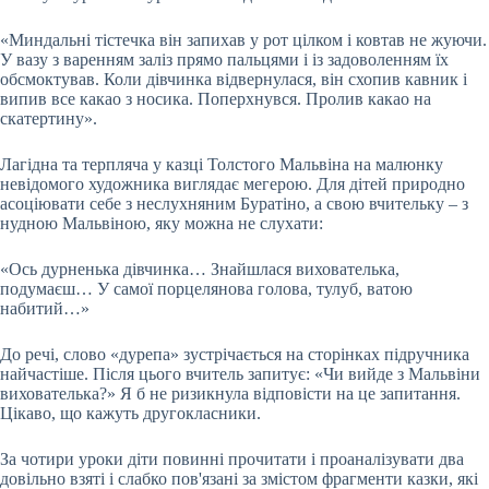
«Миндальні тістечка він запихав у рот цілком і ковтав не жуючи.
У вазу з варенням заліз прямо пальцями і із задоволенням їх
обсмоктував. Коли дівчинка відвернулася, він схопив кавник і
випив все какао з носика. Поперхнувся. Пролив какао на
скатертину».
Лагідна та терпляча у казці Толстого Мальвіна на малюнку
невідомого художника виглядає мегерою. Для дітей природно
асоціювати себе з неслухняним Буратіно, а свою вчительку – з
нудною Мальвіною, яку можна не слухати:
«Ось дурненька дівчинка… Знайшлася вихователька,
подумаєш… У самої порцелянова голова, тулуб, ватою
набитий…»
До речі, слово «дурепа» зустрічається на сторінках підручника
найчастіше. Після цього вчитель запитує: «Чи вийде з Мальвіни
вихователька?» Я б не ризикнула відповісти на це запитання.
Цікаво, що кажуть другокласники.
За чотири уроки діти повинні прочитати і проаналізувати два
довільно взяті і слабко пов'язані за змістом фрагменти казки, які