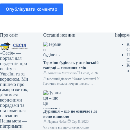
Опублікувати коментар
Про сайт
Останні новини
Інформ
К
С
«Сесія» —
П
портал для
С
Терміни будівель у львівській
студентів про
К
говірці – значення слів
освіту в
и
“двірець”, “креденс”,
Ангеліна Матвієнко
Сер 8, 2026
Україні та за
“кнайпа”
кордоном. Ми
Львівський діалект / Фото: lviv.travel У
Галичині можна почути чимало
пишемо про
цікавих слів. Деякі з них можуть
саморозвиток,
спантеличити навіть досвідченого
ділимося
мандрівника.…
корисними
порадами та
статтями для
Дурниця – що це означає і де
навчання.
воно виникло
Наша мета —
Лариса Чабан
Сер 8, 2026
підтримати
Чи знаєте ви, що означає слово