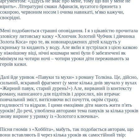
аргументом: «Дідусь не знає про мене, тому що він у мене не
вірить». Літературні смаки Афанасія, вусатого брюнета з
сокирою, червоним носом і очима навикаті, м'яко кажучи,
своєрідні.
Мені подобаються страшні оповідання. І я з цікавістю прочитала
зловісну литовську казку «Хлопчик Золотий Чубчик і дівчинка
Золота Коса» про те, як новонароджених дітей кладуть у
скриньку та кидають у воду. Але якби я зустрілася з цією казкою
у ніжнішому віці, нічні кошмари мені були б забезпечені як
мінімум на чотири ночі – чотири уроки діти переживають за
героїв казки.
Далі йде уривок «Павуки та мухи» з роману Толкіна. Це, дійсно,
сильний, яскравий фрагмент (у мене кілька днів звучало у вухах
«Жирний павук, старий дурень!») Але, вирваний із контексту
роману, написаного для підлітків і дорослих, він втрачає
повчальний зміст, витісняючи всі почуття, окрім страху,
гидливості та відрази. І цими емоціями діти мають жити п'ять
уроків! До речі, улюблена авторами тема павуків за кілька уроків
знову вирине у уривку із «Золотого ключика».
Пісня гномів з «Хоббіта», мабуть, так подобається авторам, що
вони вставляють її через кілька уроків як самостійний твір: