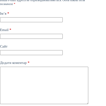
Ваша e-mail адреса не оприлюднюватиметься.
Обов’язкові поля
позначені
*
Ім’я
*
Email
*
Сайт
Додати коментар
*