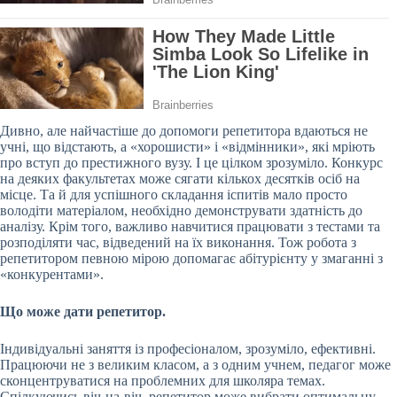
Дивно, але найчастіше до допомоги репетитора вдаються не
учні, що відстають, а «хорошисти» і «відмінники», які мріють
про вступ до престижного вузу. І це цілком зрозуміло. Конкурс
на деяких факультетах може сягати кількох десятків осіб на
місце. Та й для успішного складання іспитів мало просто
володіти матеріалом, необхідно
демонструвати здатність до
аналізу. Крім того, важливо навчитися працювати з тестами та
розподіляти час, відведений на їх виконання. Тож робота з
репетитором певною мірою допомагає абітурієнту у змаганні з
«конкурентами».
Що може дати репетитор.
Індивідуальні заняття із професіоналом, зрозуміло, ефективні.
Працюючи не з великим класом, а з одним учнем, педагог може
сконцентруватися на проблемних для школяра темах.
Спілкуючись віч-на-віч, репетитор може вибрати оптимальну