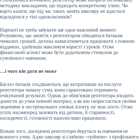
методику викладання, що підходить конкретному учню. Чи
варто казати, що під час таких занять школяру не вдасться
відсидітися у тіні однокласників?
Нарешті не треба забувати ще один важливий момент.
Розуміючи, що заняття з репетитором обходяться батькам
чималих грошей, дитина намагатиметься працювати з повною
віддачею, здобувши максимум користі з уроків. Отже
фінансовий аспект може бути додатковим стимулом до
сумлінного навчання.
…і чого він дати не може
Багато батьків сподіваються, що витративши на послуги
репетитора чималу суму, вони гарантовано отримають
очікуваний результат. Однак до обов'язків репетитора входить
донести до учня певний матеріал, а як він скористається своїми
знаннями в екстремальних умовах іспиту, не знає ніхто. Отже
успіх насамперед залежить від дитини, її старанності,
посидючості, готовності наполегливо працювати.
Більше того, досвідчені репетитори беруться за навчання не
кожного учня. Адже школяр зі слабкою «трійкою» з профільного