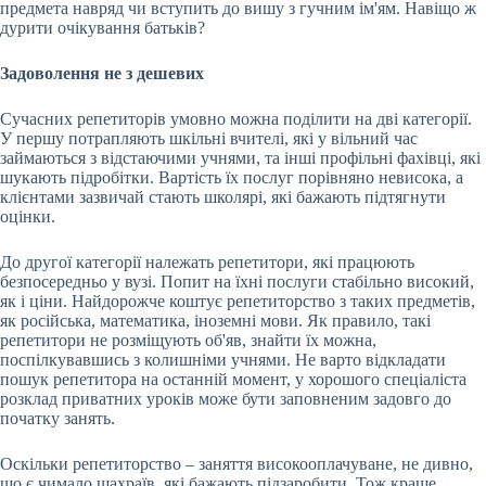
предмета навряд чи вступить до вишу з гучним ім'ям. Навіщо ж
дурити очікування батьків?
Задоволення не з дешевих
Сучасних репетиторів умовно можна поділити на дві категорії.
У першу потрапляють шкільні вчителі, які у вільний час
займаються з відстаючими учнями, та інші профільні фахівці, які
шукають підробітки. Вартість їх послуг порівняно невисока, а
клієнтами зазвичай стають школярі, які бажають підтягнути
оцінки.
До другої категорії належать репетитори, які працюють
безпосередньо у вузі. Попит на їхні послуги стабільно високий,
як і ціни. Найдорожче коштує репетиторство з таких предметів,
як російська, математика, іноземні мови. Як правило, такі
репетитори не розміщують об'яв, знайти їх можна,
поспілкувавшись з колишніми учнями. Не варто відкладати
пошук репетитора на останній момент, у хорошого спеціаліста
розклад приватних уроків може бути заповненим задовго до
початку занять.
Оскільки репетиторство – заняття високооплачуване, не дивно,
що є чимало шахраїв, які бажають підзаробити. Тож краще