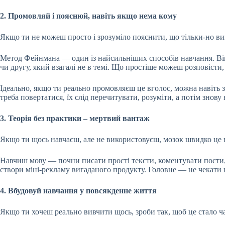
2. Промовляй і пояснюй, навіть якщо нема кому
Якщо ти не можеш просто і зрозуміло пояснити, що тільки-но вив
Метод Фейнмана — один із найсильніших способів навчання. Він 
чи другу, який взагалі не в темі. Що простіше можеш розповісти,
Ідеально, якщо ти реально промовляєш це вголос, можна навіть з
треба повертатися, їх слід перечитувати, розуміти, а потім знов
3. Теорія без практики – мертвий вантаж
Якщо ти щось навчаєш, але не використовуєш, мозок швидко це в
Навчиш мову — почни писати прості тексти, коментувати пости,
створи міні-рекламу вигаданого продукту. Головне — не чекати на
4. Вбудовуй навчання у повсякденне життя
Якщо ти хочеш реально вивчити щось, зроби так, щоб це стало ч