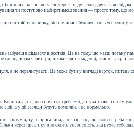
и, підпишись на канали у соцмережах, де люди діляться досвідом.
чування ти поступово набиратимеш знання — просто тому, що моз
 про потрібну навичку, він починає вбудовуватись усередину те
ь забудеш вісімдесят відсотків. Це не тому, що маєш погану пам'
з день, потім через три, потім через тиждень), знання закріплюю
уля, а не перечитувати. Це може бути у вигляді карток, питань с
. Вони гадають, що спочатку треба «підготуватися», а потім уже
з дії, а у дії завжди будуть помилки, і це нормально.
інця зрозумів, тут є прогалина, а це означає, що сюди й треба ко
Тільки через практику приходить упевненість, яка рухає тебе далі