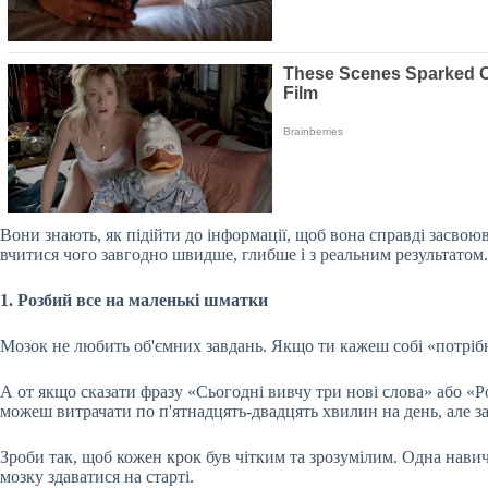
Вони знають, як підійти до інформації, щоб вона справді засвоюв
вчитися чого завгодно швидше, глибше і з реальним результатом.
1. Розбий все на
маленькі шматки
Мозок не любить об'ємних завдань. Якщо ти кажеш собі «потрібн
А от якщо сказати фразу «Сьогодні вивчу три нові слова» або «
можеш витрачати по п'ятнадцять-двадцять хвилин на день, але за
Зроби так, щоб кожен крок був чітким та зрозумілим. Одна навич
мозку здаватися на старті.