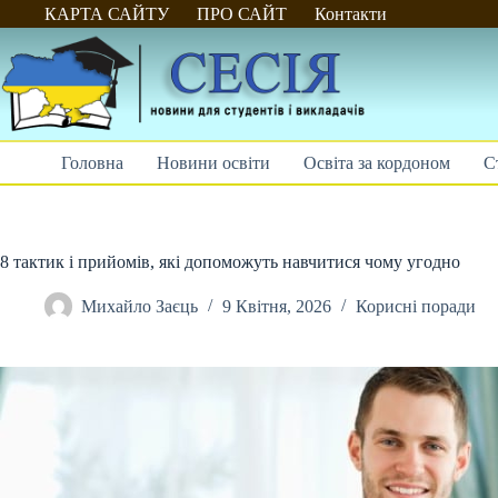
Перейти
КАРТА САЙТУ
ПРО САЙТ
Контакти
до
вмісту
Головна
Новини освіти
Освіта за кордоном
С
8 тактик і прийомів, які допоможуть навчитися чому угодно
Михайло Заєць
9 Квітня, 2026
Корисні поради