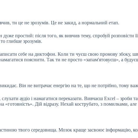
чив, ти це не зрозумів. Це не закид, а нормальний етап.
дуже простий: після того, як вивчив тему, спробуй розповісти 
 то глибше зрозумів.
аписати себе на диктофон. Коли ти чуєш свою промову збоку, шви
у намагатися пояснити. Так ти не просто «запам'ятовуєш», а будує
икидає. Він не витрачає енергію на те, що не потрібно, тому ва
 слухати аудіо і намагатися переказати. Вивчаєш Excel – зроби
 «готовність». Дій відразу. Нехай кострубато, з помилками, але 
астиною твого середовища. Мозок краще засвоює інформацію, коли