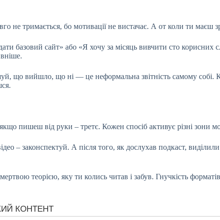
го не тримається, бо мотивації не вистачає. А от коли ти маєш зр
дати базовий сайт» або «Я хочу за місяць вивчити сто корисних с
ивніше.
й, що вийшло, що ні — це неформальна звітність самому собі. К
шся.
якщо пишеш від руки – третє. Кожен спосіб активує різні зони мо
ео – законспектуй. А після того, як дослухав подкаст, виділили 
е мертвою теорією, яку ти колись читав і забув. Гнучкість форма