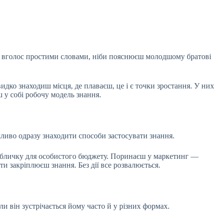
її вголос простими словами, ніби пояснюєш молодшому братові
дко знаходиш місця, де плаваєш, це і є точки зростання. У них
ш у собі робочу модель знання.
жливо одразу знаходити способи застосувати знання.
 табличку для особистого бюджету. Поринаєш у маркетинг —
ти закріплюєш знання. Без дії все розвалюється.
 він зустрічається йому часто й у різних формах.