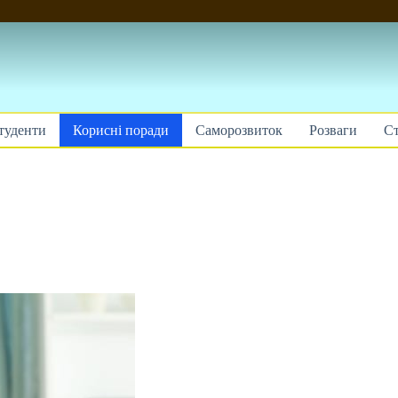
туденти
Корисні поради
Саморозвиток
Розваги
Ст