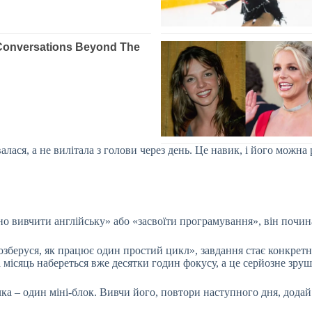
алася, а не вилітала з голови через день. Це навик, і його можна
о вивчити англійську» або «засвоїти програмування», він почина
Розберуся, як працює один простий цикл», завдання стає конкре
 місяць набереться вже десятки годин фокусу, а це серйозне зру
ка – один міні-блок. Вивчи його, повтори наступного дня, додай