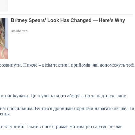
 розвинути. Нижче – вісім тактик і прийомів, які допоможуть тобі
є панікувати. Це звучить надто абстрактно та надто складно.
тним і посильним. Вчитися дрібними порціями набагато легше. Ти
шення.
 наступний. Такий спосіб тримає мотивацію гаразд і не дає