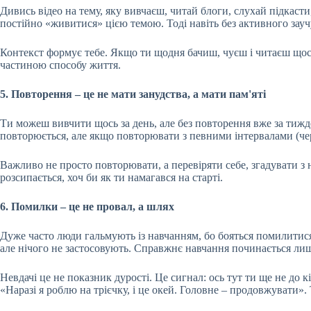
Дивись відео на тему, яку вивчаєш, читай блоги, слухай підкаст
постійно «живитися» цією темою. Тоді навіть без активного зау
Контекст формує тебе. Якщо ти щодня бачиш, чуєш і читаєш щось
частиною способу життя.
5. Повторення – це не мати занудства, а мати пам'яті
Ти можеш вивчити щось за день, але без повторення вже за тижден
повторюється, але якщо повторювати з певними інтервалами (чере
Важливо не просто повторювати, а перевіряти себе, згадувати з н
розсипається, хоч би як ти намагався на старті.
6. Помилки – це не провал, а шлях
Дуже часто люди гальмують із навчанням, бо бояться помилитися
але нічого не застосовують. Справжнє навчання починається лише 
Невдачі це не показник дурості. Це сигнал: ось тут ти ще не до к
«Наразі я роблю на трієчку, і це окей. Головне – продовжувати». 