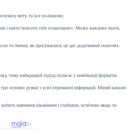
озумілу мету, то все по-іншому.
лів і вміти описати себе іспанською». Мозку важливо знати,
оли ти бачиш, як просуваєшся, це дає додатковий поштовх.
зку, тому найкращий підхід полягає у комбінації форматів.
три основні думки з усієї отриманої інформації. Міняй канали:
тів робить навчання цікавішим і глибшим, особливо якщо ти