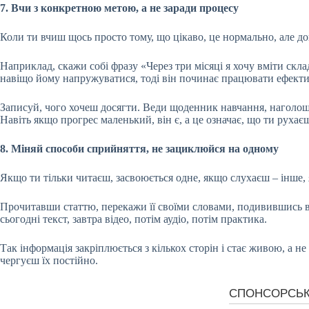
7. Вчи з конкретною метою, а не заради процесу
Коли ти вчиш щось просто тому, що цікаво, це нормально, але дов
Наприклад, скажи собі фразу «Через три місяці я хочу вміти скла
навіщо йому напружуватися, тоді він починає працювати ефект
Записуй, чого хочеш досягти. Веди щоденник навчання, наголошу
Навіть якщо прогрес маленький, він є, а це означає, що ти рухає
8. Міняй способи сприйняття, не зациклюйся на одному
Якщо ти тільки читаєш, засвоюється одне, якщо слухаєш – інше, 
Прочитавши статтю, перекажи її своїми словами, подивившись від
сьогодні текст, завтра відео, потім аудіо, потім практика.
Так інформація закріплюється з кількох сторін і стає живою, а н
чергуєш їх постійно.