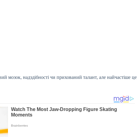
вий мозок, надздібності чи прихований талант, але найчастіше це