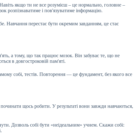
 Навіть якщо ти не все розумієш – це нормально, головне –
ок розпізнаватиме і пов'язуватиме інформацію.
бе. Навчання перестає бути окремим завданням, це стає
ять, а тому, що так працює мозок. Він забуває те, що не
ться в довгостроковій пам'яті.
амому собі, тестів. Повторення — це фундамент, без якого все
 починати щось робити. У результаті вони завжди навчаються,
пнути. Дозволь собі бути «неідеальним» учнем. Скажи собі:
.