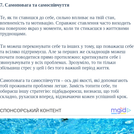
7. Самоповага та самоспівчуття
Те, як ти ставишся до себе, сильно впливає на твій стан,
впевненість та мотивацію. Справжнє ставлення часто виходить
на поверхню якраз у моменти, коли ти стикаєшся з життєвими
труднощами.
Ти можеш переконувати себе та інших у тому, що поважаєш себе
та всіляко підтримуєш. Але за перших же складнощів можеш
почати поводитися прямо протилежно: критикувати себе і
звинувачувати у всіх проблемах. Зрозуміло, то ти тільки
збільшиш стрес у цей і без того важкий період життя.
Самоповага та самоспівчуття – ось дві якості, які допомагають
тобі проживати проблеми легше. Замість топити себе, ти
обираєш іншу стратегію: підбадьорюєш, визнаєш, що тобі
складно, рухаєшся вперед, відзначаючи кожен успішний крок.