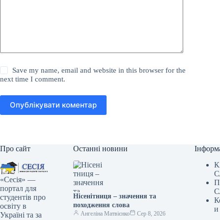
Save my name, email and website in this browser for the
next time I comment.
Опублікувати коментар
Про сайт
Останні новини
Інформ
К
С
«Сесія» —
П
портал для
С
Нісенітниця – значення та
студентів про
К
походження слова
освіту в
и
Ангеліна Матвієнко
Сер 8, 2026
Україні та за