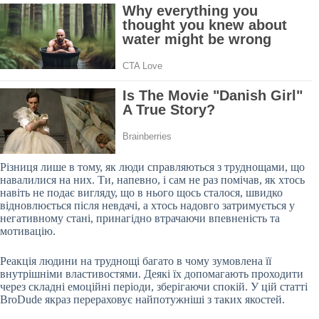
Різниця лише в тому, як люди справляються з труднощами, що
навалилися на них. Ти, напевно, і сам не раз помічав, як хтось
навіть не подає вигляду, що в нього щось
сталося, швидко
відновлюється після невдачі, а хтось надовго затримується у
негативному стані, принагідно втрачаючи впевненість та
мотивацію.
Реакція людини на труднощі багато в чому зумовлена її
внутрішніми властивостями. Деякі їх допомагають проходити
через складні емоційні періоди, зберігаючи спокій. У цій статті
BroDude якраз перераховує найпотужніші з таких якостей.