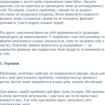
труднощами у житті треба справлятися самостійно. Звучить
красиво, але на практиці це призводить лише до розчарування у
собі. По-перше, існують проблеми, з якими ти за жодних
обставин не впораєшся поодинці. Вони вимагають наявності
вузьких знань та навичок, якими ти не володієш, фізичної
допомоги, участі відразу кількох людей.
По-друге, прагнення брати на себе вирішення всіх труднощів
призводить до навантаження. У подібному стані твої розумові та
фізичні можливості сильно знижуються, тому ти заганяєш себе у
пастку. Пам'ятай: вміння звернутися за підтримкою — це
адекватне рішення, яке підкреслює твою мудрість та впевненість
у собі.
5. Терпіння
Проблеми, особливо серйозні, не вирішуються швидко. Іноді для
того, щоб врегулювати проблему і повернутися до звичного
ритму життя, може знадобитися кілька днів, тижнів або місяців.
Для деяких людей прийняти цей факт дуже складно. Ми живемо
в епоху миттєвих результатів, і здається, що ти не маєш такої
кількості часу. Але тобі однозначно варто тренувати своє
терпіння вже зараз.