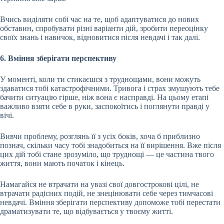
Вчись виділяти собі час на те, щоб адаптуватися до нових
обставин, спробувати різні варіанти дій, зробити переоцінку
своїх знань і навичок, відновитися після невдачі і так далі.
6. Вміння зберігати перспективу
У моменті, коли ти стикаєшся з труднощами, вони можуть
здаватися тобі катастрофічними. Тривога і страх змушують тебе
бачити ситуацію гірше, ніж вона є насправді. На цьому етапі
важливо взяти себе в руки, заспокоїтись і поглянути правді у
вічі.
Вивчи проблему, розглянь її з усіх боків, хоча б приблизно
познач, скільки часу тобі знадобиться на її вирішення. Вже після
цих дій тобі стане зрозуміло, що труднощі — це частина твого
життя, вони мають початок і кінець.
Намагайся не втрачати на увазі свої довгострокові цілі, не
втрачати радісних подій, не знецінювати себе через тимчасові
невдачі. Вміння зберігати перспективу допоможе тобі перестати
драматизувати те, що відбувається у твоєму житті.