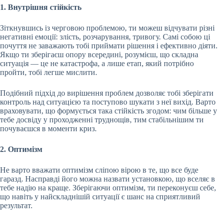
1. Внутрішня стійкість
Зіткнувшись із черговою проблемою, ти можеш відчувати різні
негативні емоції: злість, розчарування, тривогу. Самі собою ці
почуття не заважають тобі приймати рішення і ефективно діяти.
Якщо ти зберігаєш опору всередині, розумієш, що складна
ситуація — це не катастрофа, а лише етап, який потрібно
пройти, тобі легше мислити.
Подібний підхід до вирішення проблем дозволяє тобі зберігати
контроль над ситуацією та поступово шукати з неї вихід. Варто
враховувати, що формується така стійкість згодом: чим більше у
тебе досвіду у проходженні труднощів, тим стабільнішим ти
почуваєшся в моменти криз.
2. Оптимізм
Не варто вважати оптимізм сліпою вірою в те, що все буде
гаразд. Насправді його можна назвати установкою, що вселяє в
тебе надію на краще. Зберігаючи оптимізм, ти переконуєш себе,
що навіть у найскладнішій ситуації є шанс на сприятливий
результат.