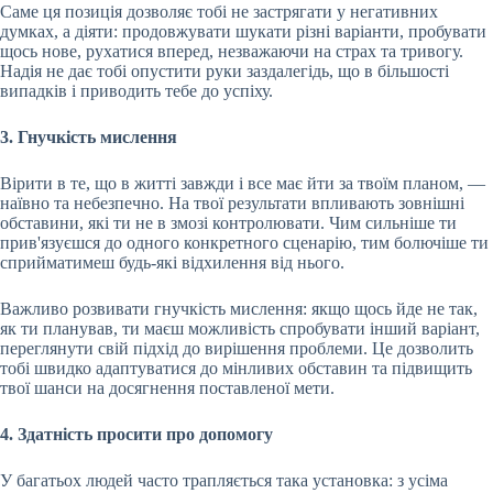
Саме ця позиція дозволяє тобі не застрягати у негативних
думках, а діяти: продовжувати шукати різні варіанти, пробувати
щось нове, рухатися вперед, незважаючи на страх та тривогу.
Надія не дає тобі опустити руки заздалегідь, що в більшості
випадків і приводить тебе до успіху.
3. Гнучкість мислення
Вірити в те, що в житті завжди і все має йти за твоїм планом, —
наївно та небезпечно. На твої результати впливають зовнішні
обставини, які ти не в змозі контролювати. Чим сильніше ти
прив'язуєшся до одного конкретного сценарію, тим болючіше ти
сприйматимеш будь-які відхилення від нього.
Важливо розвивати гнучкість мислення: якщо щось йде не так,
як ти планував, ти маєш можливість спробувати інший варіант,
переглянути свій підхід до вирішення проблеми. Це дозволить
тобі швидко адаптуватися до мінливих обставин та підвищить
твої шанси на досягнення поставленої мети.
4. Здатність просити про допомогу
У багатьох людей часто трапляється така установка: з усіма