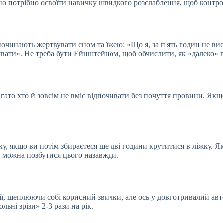
нно потрібно освоїти навичку швидкого розслаблення, щоб контро
очинають жертвувати сном та їжею: «Що я, за п'ять годин не вис
тувати». Не треба бути Ейнштейном, щоб обчислити, як «далеко» в
агато хто й зовсім не вміє відпочивати без почуття провини. Я
дку, якщо ви потім збираєтеся ще дві години крутитися в ліжку. Я
, можна позбутися цього назавжди.
ії, щеплюючи собі корисний звички, але ось у довготривалий авт
ьні зрізи» 2-3 рази на рік.