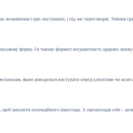
ає незамінним і при листуванні, і під час переговорів. Уміння г
 письмову форму. І в такому форматі неграмотність здорово зниж
фесіоналам, яким доводиться виступати перед клієнтами чи колега
, щоб запалити потенційного інвестора. А презентація себе – рез