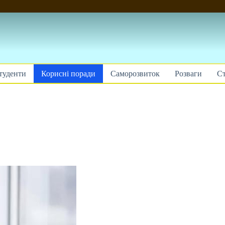
туденти
Корисні поради
Саморозвиток
Розваги
Ст