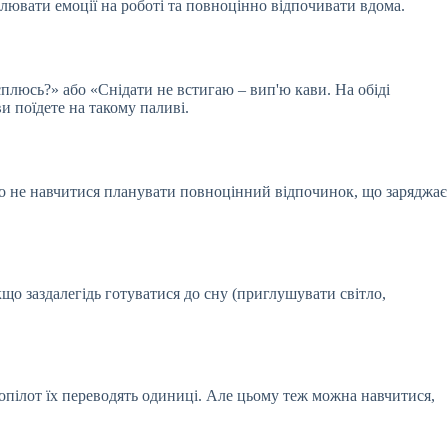
лювати емоції на роботі та повноцінно відпочивати вдома.
плюсь?» або «Снідати не встигаю – вип'ю кави. На обіді
и поїдете на такому паливі.
кщо не навчитися планувати повноцінний відпочинок, що заряджає
кщо заздалегідь готуватися до сну (приглушувати світло,
опілот їх переводять одиниці. Але цьому теж можна навчитися,