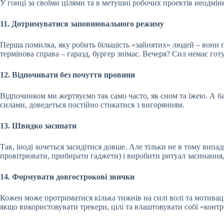
У гонці за своїми цілями та в метушні робочих проектів неодмі
11. Дотримуватися заповнювального режиму
Перша помилка, яку робить більшість «зайнятих» людей – вони п
термінова справа – гаразд, бургер знімає. Вечеря? Сил немає го
12. Відпочивати без почуття провини
Відпочинком ми жертвуємо так само часто, як сном та їжею. А б
силами, доведеться постійно стикатися з вигорянням.
13. Швидко засипати
Так, іноді хочеться засидітися довше. Але тільки не в тому випа
провітрювати, прибирати гаджети) і виробити ритуал засинання
14. Формувати довгострокові звички
Кожен може протриматися кілька тижнів на силі волі та мотивац
якщо використовувати трекери, цілі та влаштовувати собі «контрол