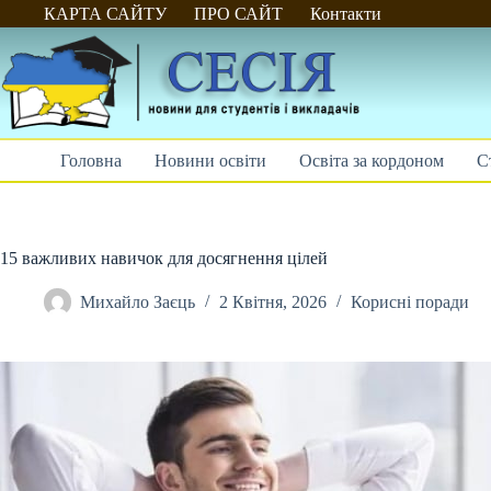
Перейти
КАРТА САЙТУ
ПРО САЙТ
Контакти
до
вмісту
Головна
Новини освіти
Освіта за кордоном
С
15 важливих навичок для досягнення цілей
Михайло Заєць
2 Квітня, 2026
Корисні поради