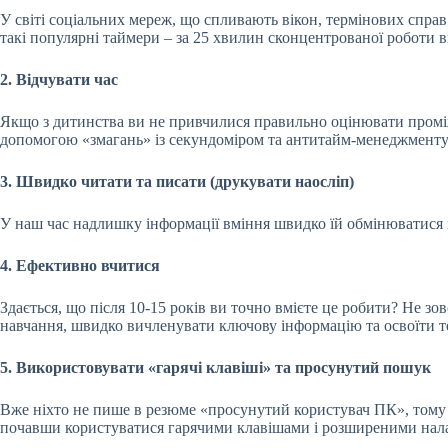
У світі соціальних мереж, що спливають вікон, термінових справ
такі популярні таймери – за 25 хвилин сконцентрованої роботи 
2. Відчувати час
Якщо з дитинства ви не привчилися правильно оцінювати проміжк
допомогою «змагань» із секундоміром та антитайм-менеджменту
3. Швидко читати та писати (друкувати наосліп)
У наш час надлишку інформації вміння швидко їй обмінюватися м
4. Ефективно вчитися
Здається, що після 10-15 років ви точно вмієте це робити? Не з
навчання, швидко вичленувати ключову інформацію та освоїти т
5. Використовувати «гарячі клавіші» та просунутий пошук
Вже ніхто не пише в резюме «просунутий користувач ПК», тому щ
почавши користуватися гарячими клавішами і розширеними на