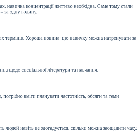
лах, навичка концентрації життєво необхідна. Саме тому стали
– за одну годину.
них термінів. Хороша новина: цю навичку можна натренувати за
на щодо спеціальної літератури та навчання.
, потрібно вміти планувати частотність, обсяги та теми
ь людей навіть не здогадується, скільки можна заощадити часу,