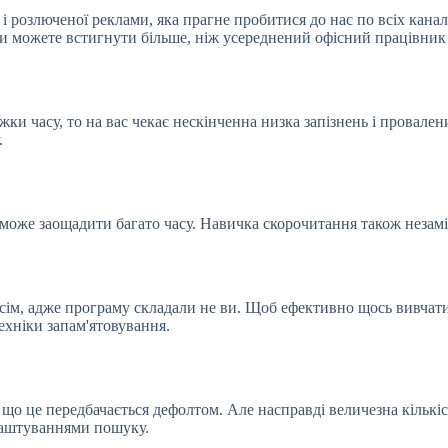
 і розлюченої реклами, яка прагне пробитися до нас по всіх кана
ви можете встигнути більше, ніж усереднений офісний працівник 
и часу, то на вас чекає нескінченна низка запізнень і провале
.
оже заощадити багато часу. Навичка скорочитання також незамін
овсім, адже програму складали не ви. Щоб ефективно щось вивчати
ехніки запам'ятовування.
о це передбачається дефолтом. Але насправді величезна кількіст
лаштуваннями пошуку.