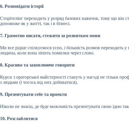
6. Розповідати історії
Сторітелінг переходить у розряд базових навичок, тому що він ст
допоможе як у житті, так і в бізнесі.
7. Грамотно писати, стежити за розвитком мови
Ми все рідше спілкуємося усно, і більшість розмов переходить у
людина, коли вона ліпить помилки через слово.
8. Красиво та захоплююче говорити
Курси з ораторської майстерності стануть у нагоді не тільки про
з людьми (і чогось від них добиватися).
9. Презентувати себе та проекти
Ніколи не знаєш, де буде можливість презентувати свою ідею так
10. Розслаблятися