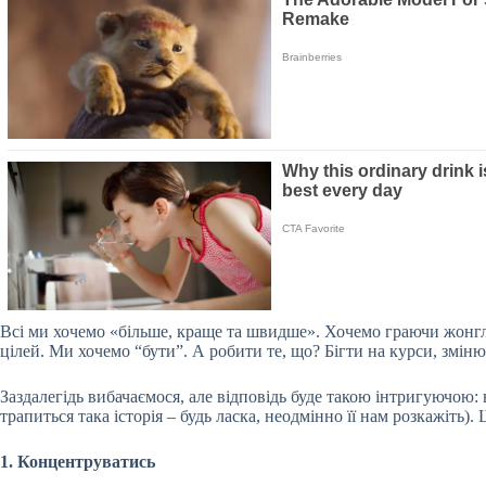
Всі ми хочемо «більше, краще та швидше». Хочемо граючи жонгл
цілей. Ми хочемо “бути”. А робити те,
що? Бігти на курси, зміню
Заздалегідь вибачаємося, але відповідь буде такою інтригуючою:
трапиться така історія – будь ласка, неодмінно її нам розкажіть
1. Концентруватись