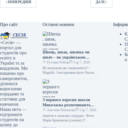
ПОПЕРЕДНІЙ
ДАЛІ
Про сайт
Останні новини
Інформ
К
С
«Сесія» —
П
портал для
С
Швець, швак, швачка чи
студентів про
К
швач – як українською
освіту в
и
назвати чоловіка, який шиє
Руслана Рябець
Сер 7, 2026
Україні та за
одяг
кордоном. Ми
Як іменувати цю спеціальність? /
Magnific. Ілюстративне фото Часом
пишемо про
здається, що всі, хто займається
саморозвиток,
шиттям, – це просто “швачки”.
ділимося
Однак…
корисними
порадами та
статтями для
З першого вересня школи
навчання.
Миколаєва розпочинають
Наша мета —
навчання, але уроки
Ангеліна Матвієнко
Сер 7, 2026
підтримати
проводитимуться виключно в
Заняття в захисних спорудах / Фото:
студентів на
приміщеннях сховищ.
Марія Брикимова (умовне) У
шляху до
Миколаєві розглядають можливість